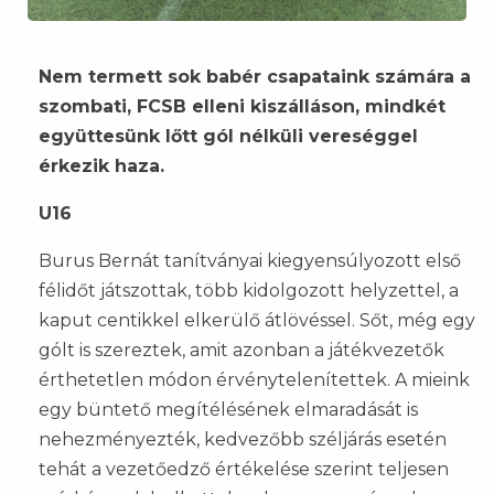
Nem termett sok babér csapataink számára a
szombati, FCSB elleni kiszálláson, mindkét
együttesünk lőtt gól nélküli vereséggel
érkezik haza.
U16
Burus Bernát tanítványai kiegyensúlyozott első
félidőt játszottak, több kidolgozott helyzettel, a
kaput centikkel elkerülő átlövéssel. Sőt, még egy
gólt is szereztek, amit azonban a játékvezetők
érthetetlen módon érvénytelenítettek. A mieink
egy büntető megítélésének elmaradását is
nehezményezték, kedvezőbb széljárás esetén
tehát a vezetőedző értékelése szerint teljesen