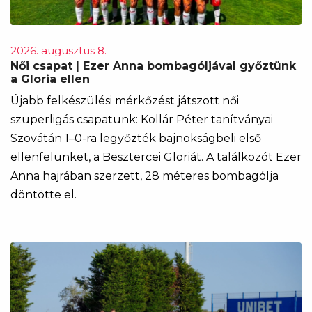
2026. augusztus 8.
Női csapat | Ezer Anna bombagóljával győztünk
a Gloria ellen
Újabb felkészülési mérkőzést játszott női
szuperligás csapatunk: Kollár Péter tanítványai
Szovátán 1–0-ra legyőzték bajnokságbeli első
ellenfelünket, a Besztercei Gloriát. A találkozót Ezer
Anna hajrában szerzett, 28 méteres bombagólja
döntötte el.