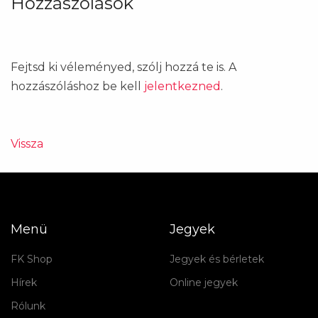
Hozzászólások
Fejtsd ki véleményed, szólj hozzá te is. A
hozzászóláshoz be kell
jelentkezned
.
Vissza
Menü
Jegyek
FK Shop
Jegyek és bérletek
Hírek
Online jegyek
Rólunk