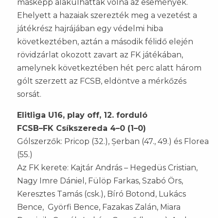
másképp alakulhattak volna az események.
Ehelyett a hazaiak szerezték meg a vezetést a
játékrész hajrájában egy védelmi hiba
következtében, aztán a második félidő elején
rövidzárlat okozott zavart az FK játékában,
amelynek következtében hét perc alatt három
gólt szerzett az FCSB, eldöntve a mérkőzés
sorsát.
Elitliga U16, play off, 12. forduló
FCSB–FK Csíkszereda 4–0 (1–0)
Gólszerzők: Pricop (32.), Șerban (47., 49.) és Florea
(55.)
Az FK kerete: Kajtár András – Hegedüs Cristian,
Nagy Imre Dániel, Fülöp Farkas, Szabó Örs,
Keresztes Tamás (csk.), Bíró Botond, Lukács
Bence, Györfi Bence, Fazakas Zalán, Miara