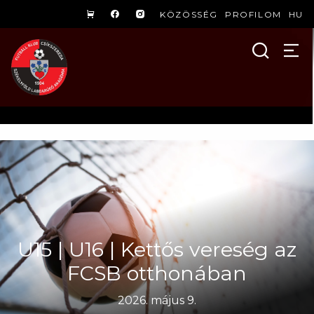
KÖZÖSSÉG
PROFILOM
HU
U15 | U16 | Kettős vereség az
FCSB otthonában
2026. május 9.