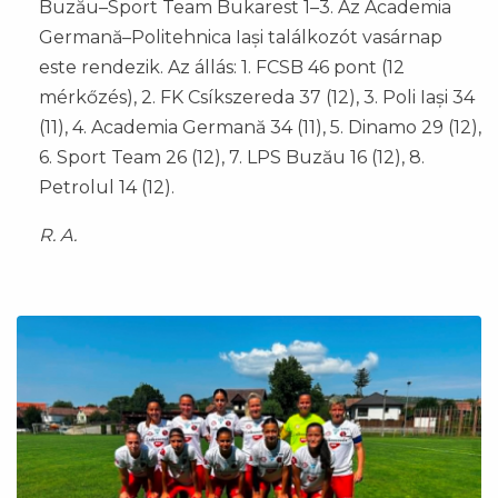
Buzău–Sport Team Bukarest 1–3. Az Academia
Germană–Politehnica Iași találkozót vasárnap
este rendezik. Az állás: 1. FCSB 46 pont (12
mérkőzés), 2. FK Csíkszereda 37 (12), 3. Poli Iași 34
(11), 4. Academia Germană 34 (11), 5. Dinamo 29 (12),
6. Sport Team 26 (12), 7. LPS Buzău 16 (12), 8.
Petrolul 14 (12).
R. A.