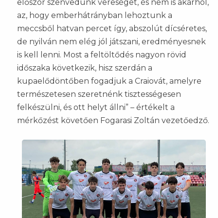
először szenvedünk vereséget, és nem is akárhol,
az, hogy emberhátrányban lehoztunk a
meccsből hatvan percet így, abszolút dícséretes,
de nyilván nem elég jól játszani, eredményesnek
is kell lenni. Most a feltöltődés nagyon rövid
időszaka következik, hisz szerdán a
kupaelődöntőben fogadjuk a Craiovát, amelyre
természetesen szeretnénk tisztességesen
felkészülni, és ott helyt állni” – értékelt a
mérkőzést követően Fogarasi Zoltán vezetőedző.