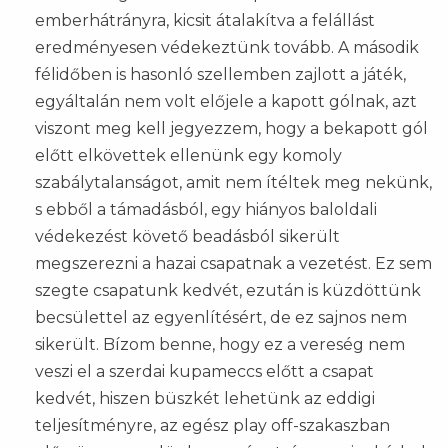
emberhátrányra, kicsit átalakítva a felállást
eredményesen védekeztünk tovább. A második
félidőben is hasonló szellemben zajlott a játék,
egyáltalán nem volt előjele a kapott gólnak, azt
viszont meg kell jegyezzem, hogy a bekapott gól
előtt elkövettek ellenünk egy komoly
szabálytalanságot, amit nem ítéltek meg nekünk,
s ebből a támadásból, egy hiányos baloldali
védekezést követő beadásból sikerült
megszerezni a hazai csapatnak a vezetést. Ez sem
szegte csapatunk kedvét, ezután is küzdöttünk
becsülettel az egyenlítésért, de ez sajnos nem
sikerült. Bízom benne, hogy ez a vereség nem
veszi el a szerdai kupameccs előtt a csapat
kedvét, hiszen büszkét lehetünk az eddigi
teljesítményre, az egész play off-szakaszban