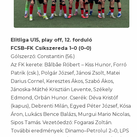
Elitliga U15, play off, 12. forduló
FCSB–FK Csíkszereda 1–0 (0–0)
Gólszerző: Constantin (56.)
Az FK kerete: Bâlbâe Róbert – Kiss Hunor, Forró
Patrik (csk.), Polgár József, Jánosi Zsolt, Matei
Darius Cornel, Keresztes Ákos, Szabó Ákos,
Jánoska-Máthé Krisztián Levente, Székely
Edmond, Orbán Hunor. Cserék: Déva Kristóf
(kapus), Debrenti Milán, Egyed Péter József, Kósa
Áron, Lukács Bence Balázs, Murgui Mario Nicolas,
Sipos Tamás. Vezetőedző: Fogarasi Zoltán.
További eredmények: Dinamo–Petrolul 2–0, LPS