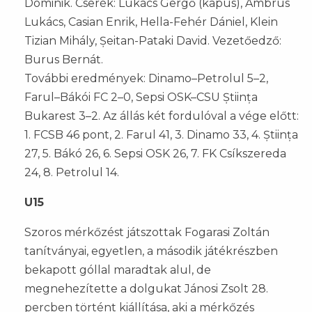
Dominik. Cserék: Lukács Gergő (kapus), Ambrus
Lukács, Casian Enrik, Hella-Fehér Dániel, Klein
Tizian Mihály, Șeitan-Pataki David. Vezetőedző:
Burus Bernát.
További eredmények: Dinamo–Petrolul 5–2,
Farul–Bákói FC 2–0, Sepsi OSK–CSU Știința
Bukarest 3–2. Az állás két fordulóval a vége előtt:
1. FCSB 46 pont, 2. Farul 41, 3. Dinamo 33, 4. Știința
27, 5. Bákó 26, 6. Sepsi OSK 26, 7. FK Csíkszereda
24, 8. Petrolul 14.
U15
Szoros mérkőzést játszottak Fogarasi Zoltán
tanítványai, egyetlen, a második játékrészben
bekapott góllal maradtak alul, de
megnehezítette a dolgukat Jánosi Zsolt 28.
percben történt kiállítása, aki a mérkőzés