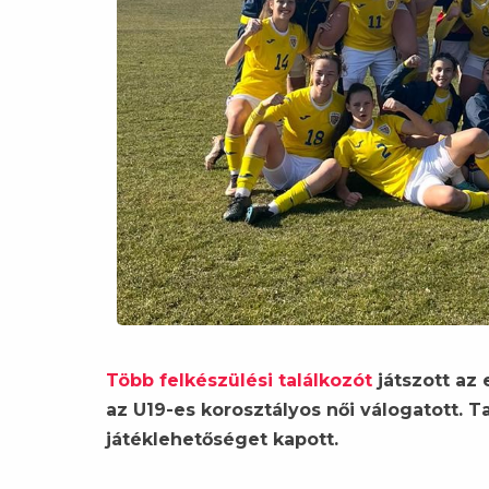
Több felkészülési találkozót
játszott az 
az U19-es korosztályos női válogatott. T
játéklehetőséget kapott.