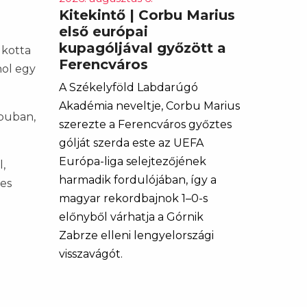
Kitekintő | Corbu Marius
első európai
kupagóljával győzött a
lkotta
Ferencváros
hol egy
A Székelyföld Labdarúgó
Akadémia neveltje, Corbu Marius
apuban,
szerezte a Ferencváros győztes
gólját szerda este az UEFA
Európa-liga selejtezőjének
,
harmadik fordulójában, így a
-es
magyar rekordbajnok 1–0-s
előnyből várhatja a Górnik
Zabrze elleni lengyelországi
visszavágót.