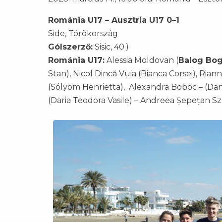
Románia U17 – Ausztria U17 0–1
Side, Törökország
Gólszerző:
Sisic, 40.)
Románia U17:
Alessia Moldovan (
Balog Bog
Stan), Nicol Dincă Vuia (Bianca Corsei), Rian
(Sólyom Henrietta), Alexandra Boboc – (Dana 
(Daria Teodora Vasile) – Andreea Șepețan Sz