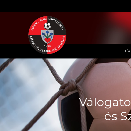
HÍ
Válogato
és S