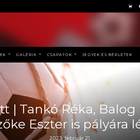
REK
GALÉRIA
CSAPATOK
JEGYEK ÉS BÉRLETEK
tt | Tankó Réka, Balog
zőke Eszter is pályára l
2023. február 21.