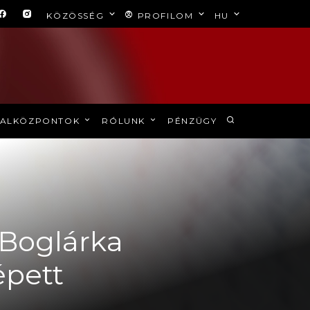
KÖZÖSSÉG
PROFILOM
HU
ALKÖZPONTOK
RÓLUNK
PÉNZÜGY
 Boglárka
épett