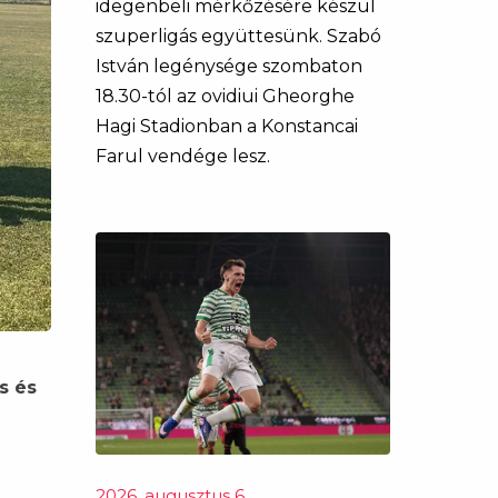
idegenbeli mérkőzésére készül
szuperligás együttesünk. Szabó
István legénysége szombaton
18.30-tól az ovidiui Gheorghe
Hagi Stadionban a Konstancai
Farul vendége lesz.
s és
2026. augusztus 6.