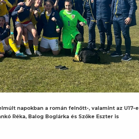
elmúlt napokban a román felnőtt-, valamint az U17-e
ankó Réka, Balog Boglárka és Szőke Eszter is