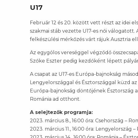
U17
Február 12 és 20. között vett részt az idei 
szakmai stáb vezette U17-es női válogatott. 
felkészülési mérkőzés várt rájuk Ausztria el
Az egygólos vereséggel végződő összecsap
Szőke Eszter pedig kezdőként lépett pályár
A csapat az U17-es Európa-bajnokság másodi
Lengyelországgal és Észtországgal küzd az E
Európa-bajnokság döntőjének Észtország ad 
Románia ad otthont.
A selejtezők programja:
2023. március 8., 16:00 óra: Csehország – Ro
2023. március 11., 16:00 óra: Lengyelország 
2023. március 14., 16:00 óra: Románia – Észto