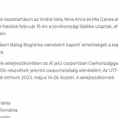
első összetartáson az Andra Vela, Nina Anca és Mia Ganea a
A fiatalok február 15-én a törökországi Sidébe utaztak, a
len.
áson Balog Boglárka csereként kapott lehetőséget a k
a.
k selejtezőkörében az A1 jelű csoportban Csehországgal
b-részvételt jelentő csoportelsőség eléréséért. Az U17
otthont 2023. május 14-26. között. A selejtezőkörnek
mánia
– Románia
rszág