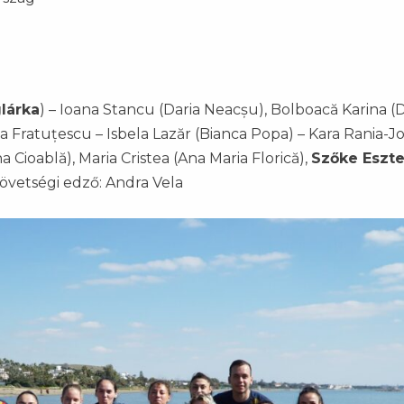
lárka
) – Ioana Stancu (Daria Neacșu), Bolboacă Karina (
na Fratuțescu – Isbela Lazăr (Bianca Popa) – Kara Rania-Jo
Cioablă), Maria Cristea (Ana Maria Florică),
Szőke Eszte
övetségi edző: Andra Vela