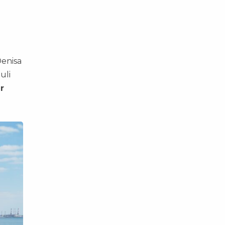
Denisa
uli
r