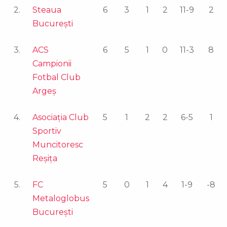
2.
Steaua
6
3
1
2
11-9
2
Bucureşti
3.
ACS
6
5
1
0
11-3
8
Campionii
Fotbal Club
Argeş
4.
Asociația Club
5
1
2
2
6-5
1
Sportiv
Muncitoresc
Reşiţa
5.
FC
5
0
1
4
1-9
-8
Metaloglobus
Bucureşti