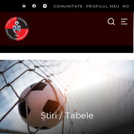
COMUNITATE
PROFILUL MEU
RO
Știri / Tabele