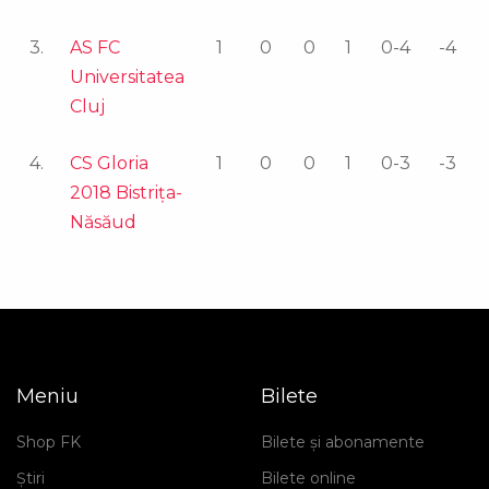
3.
AS FC
1
0
0
1
0-4
-4
Universitatea
Cluj
4.
CS Gloria
1
0
0
1
0-3
-3
2018 Bistriţa-
Năsăud
Meniu
Bilete
Shop FK
Bilete și abonamente
Știri
Bilete online