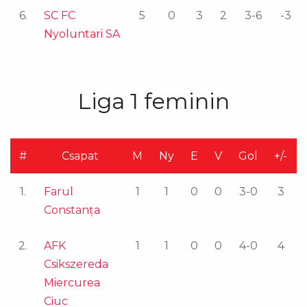
6.
SC FC
5
0
3
2
3-6
-3
Nyoluntari SA
Liga 1 feminin
#
Csapat
M
Ny
E
V
Gol
+/-
1.
Farul
1
1
0
0
3-0
3
Constanţa
2.
AFK
1
1
0
0
4-0
4
Csikszereda
Miercurea
Ciuc