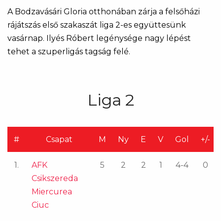
A Bodzavásári Gloria otthonában zárja a felsőházi
rájátszás első szakaszát liga 2-es együttesünk
vasárnap. Ilyés Róbert legénysége nagy lépést
tehet a szuperligás tagság felé.
Liga 2
#
Csapat
M
Ny
E
V
Gol
+/-
1.
AFK
5
2
2
1
4-4
0
Csikszereda
Miercurea
Ciuc