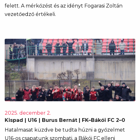
felett. A mérkőzést és az idényt Fogarasi Zoltán
vezetőedző értékeli.
2025. december 2.
Kispad | U16 | Burus Bernát | FK–Bákói FC 2–0
Hatalmasat küzdve be tudta húzni a győzelmet
U16-os csapatunk szombati, a Bákói FC elleni