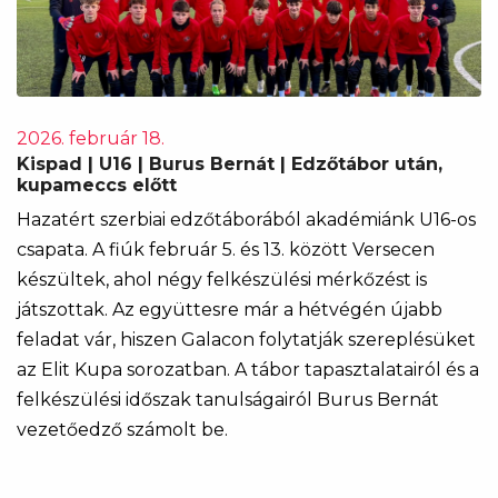
2026. február 18.
Kispad | U16 | Burus Bernát | Edzőtábor után,
kupameccs előtt
Hazatért szerbiai edzőtáborából akadémiánk U16-os
csapata. A fiúk február 5. és 13. között Versecen
készültek, ahol négy felkészülési mérkőzést is
játszottak. Az együttesre már a hétvégén újabb
feladat vár, hiszen Galacon folytatják szereplésüket
az Elit Kupa sorozatban. A tábor tapasztalatairól és a
felkészülési időszak tanulságairól Burus Bernát
vezetőedző számolt be.