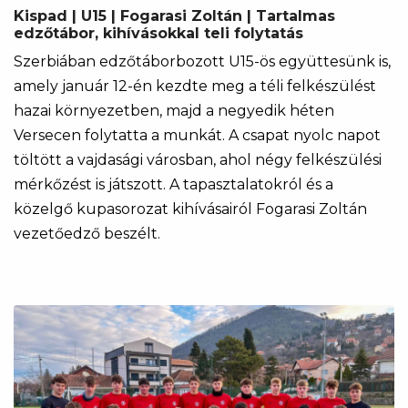
Kispad | U15 | Fogarasi Zoltán | Tartalmas
edzőtábor, kihívásokkal teli folytatás
Szerbiában edzőtáborbozott U15-ös együttesünk is,
amely január 12-én kezdte meg a téli felkészülést
hazai környezetben, majd a negyedik héten
Versecen folytatta a munkát. A csapat nyolc napot
töltött a vajdasági városban, ahol négy felkészülési
mérkőzést is játszott. A tapasztalatokról és a
közelgő kupasorozat kihívásairól Fogarasi Zoltán
vezetőedző beszélt.