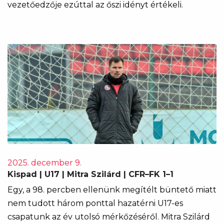
vezetőedzője ezúttal az őszi idényt értékeli.
2025. december 9.
Kispad | U17 | Mitra Szilárd | CFR–FK 1–1
Egy, a 98. percben ellenünk megítélt büntető miatt
nem tudott három ponttal hazatérni U17-es
csapatunk az év utolsó mérkőzéséről. Mitra Szilárd