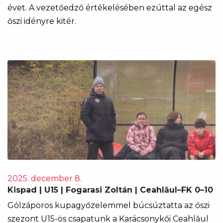
évet. A vezetőedző értékelésében ezúttal az egész
őszi idényre kitér.
2025. december 8.
Kispad | U15 | Fogarasi Zoltán | Ceahlăul–FK 0–10
Gólzáporos kupagyőzelemmel búcsúztatta az őszi
szezont U15-ös csapatunk a Karácsonykői Ceahlăul