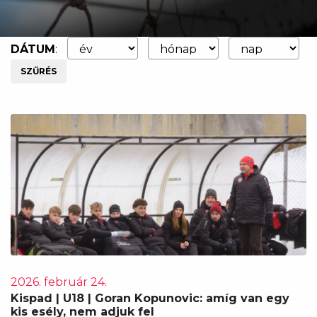
DÁTUM
:
SZŰRÉS
2026. február 24.
Kispad | U18 | Goran Kopunovic: amíg van egy
kis esély, nem adjuk fel