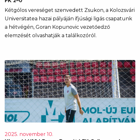
FK 2–0
Kétgólos vereséget szenvedett Zsukon, a Kolozsvári
Universitatea hazai pályáján ifjúsági ligás csapatunk
a hétvégén, Goran Kopunovic vezetőedző
elemzését olvashatják a találkozóról.
2025. november 10.