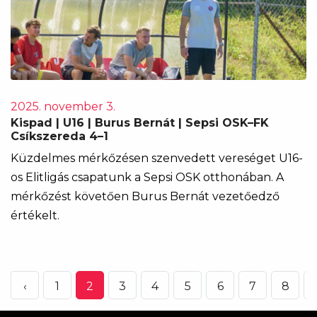
2025. november 3.
Kispad | U16 | Burus Bernát | Sepsi OSK–FK
Csíkszereda 4–1
Küzdelmes mérkőzésen szenvedett vereséget U16-
os Elitligás csapatunk a Sepsi OSK otthonában. A
mérkőzést követően Burus Bernát vezetőedző
értékelt.
‹
1
2
3
4
5
6
7
8