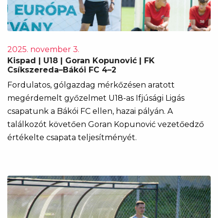
2025. november 3.
Kispad | U18 | Goran Kopunović | FK
Csíkszereda–Bákói FC 4–2
Fordulatos, gólgazdag mérkőzésen aratott
megérdemelt győzelmet U18-as Ifjúsági Ligás
csapatunk a Bákói FC ellen, hazai pályán. A
találkozót követően Goran Kopunović vezetőedző
értékelte csapata teljesítményét.