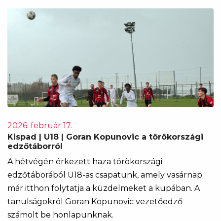
2026. február 17.
Kispad | U18 | Goran Kopunovic a törökországi
edzőtáborról
A hétvégén érkezett haza törökországi
edzőtáborából U18-as csapatunk, amely vasárnap
már itthon folytatja a küzdelmeket a kupában. A
tanulságokról Goran Kopunovic vezetőedző
számolt be honlapunknak.