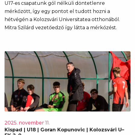
U17-es csapatunk gól nélküli döntetlenre
mérkőzött, így egy pontot el tudott hozni a
hétvégén a Kolozsvári Universitatea otthonából.
Mitra Szilárd vezetőedző így látta a mérkőzést.
2025. november 11.
Kispad | U18 | Goran Kopunovic | Kolozsvári U–