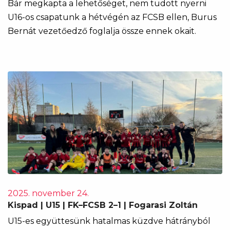
Bár megkapta a lehetőséget, nem tudott nyerni
U16-os csapatunk a hétvégén az FCSB ellen, Burus
Bernát vezetőedző foglalja össze ennek okait.
2025. november 24.
Kispad | U15 | FK–FCSB 2–1 | Fogarasi Zoltán
U15-es együttesünk hatalmas küzdve hátrányból