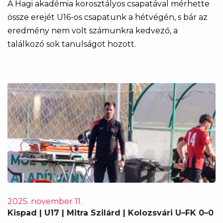
A Hagi akadémia korosztályos csapatával mérhette
össze erejét U16-os csapatunk a hétvégén, s bár az
eredmény nem volt számunkra kedvező, a
találkozó sok tanulságot hozott.
2025. november 11.
Kispad | U17 | Mitra Szilárd | Kolozsvári U–FK 0–0