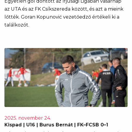
Egyetlen gól döntött az Ifjúsági Ligában vasárnap
az UTA és az FK Csíkszereda között, és azt a mieink
lőtték. Goran Kopunović vezetőedző értékeli ki a
találkozót.
2025. november 24.
Kispad | U16 | Burus Bernát | FK–FCSB 0–1