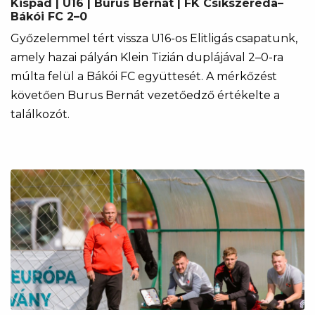
Kispad | U16 | Burus Bernát | FK Csíkszereda–
Bákói FC 2–0
Győzelemmel tért vissza U16-os Elitligás csapatunk,
amely hazai pályán Klein Tizián duplájával 2–0-ra
múlta felül a Bákói FC együttesét. A mérkőzést
követően Burus Bernát vezetőedző értékelte a
találkozót.