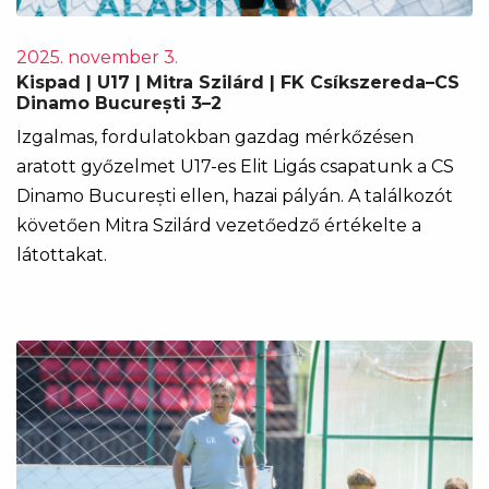
2025. november 3.
Kispad | U17 | Mitra Szilárd | FK Csíkszereda–CS
Dinamo București 3–2
Izgalmas, fordulatokban gazdag mérkőzésen
aratott győzelmet U17-es Elit Ligás csapatunk a CS
Dinamo București ellen, hazai pályán. A találkozót
követően Mitra Szilárd vezetőedző értékelte a
látottakat.