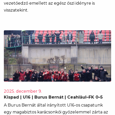
vezetőedző emellett az egész őszi idényre is
visszatekint.
2025. december 9.
Kispad | U16 | Burus Bernát | Ceahlăul–FK 0–5
A Burus Bernát által irányított U16-os csapatunk
egy magabiztos karácsonkői győzelemmel zárta az