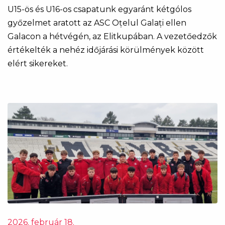
U15-ös és U16-os csapatunk egyaránt kétgólos
győzelmet aratott az ASC Oțelul Galați ellen
Galacon a hétvégén, az Elitkupában. A vezetőedzők
értékelték a nehéz időjárási körülmények között
elért sikereket.
2026. február 18.