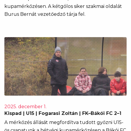
kupamérkőzésen. A kétgólos siker szakmai oldalát
Burus Bernát vezetőedző tárja fel.
2025. december 1.
Kispad | U15 | Fogarasi Zoltán | FK–Bákói FC 2–1
A mérkőzés állását megfordítva tudott győzni U15-
ös csapatunk a hétvégi kupamérkőzésen a Bákói FC