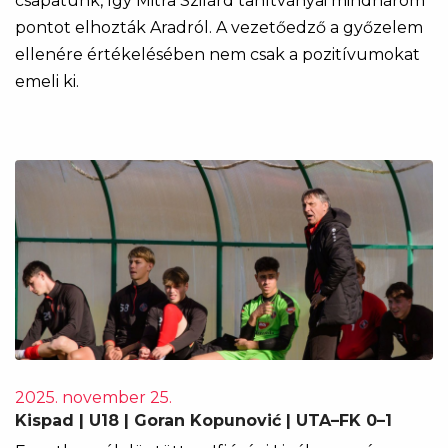
csapatunk, így Mitra Szilárd tanítványai mindhárom
pontot elhozták Aradról. A vezetőedző a győzelem
ellenére értékelésében nem csak a pozitívumokat
emeli ki.
2025. november 25.
Kispad | U18 | Goran Kopunović | UTA–FK 0–1