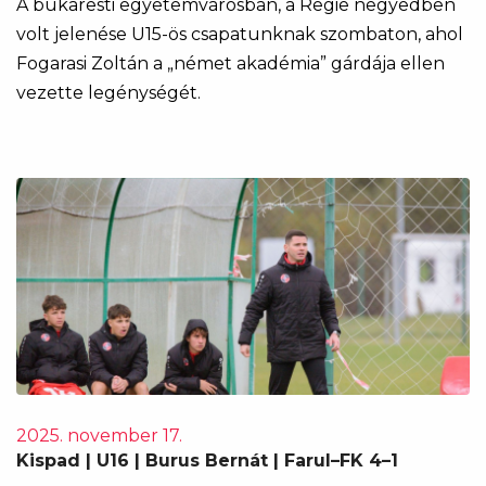
A bukaresti egyetemvárosban, a Regie negyedben
volt jelenése U15-ös csapatunknak szombaton, ahol
Fogarasi Zoltán a „német akadémia” gárdája ellen
vezette legénységét.
2025. november 17.
Kispad | U16 | Burus Bernát | Farul–FK 4–1