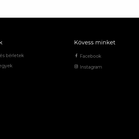
k
Kövess minket
és bérletek
Facebook
jegyek
Instagram