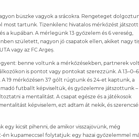
agyon büszke vagyok a srácokra. Rengeteget dolgoztu
ol most tartunk. Tizenkilenc hivatalos mérkőzést játszot
an és a kupában. A mérlegünk 13 győzelem és 6 vereség,
nben született, nagyon jó csapatok ellen, akiket nagy ti
z UTA vagy az FC Argeș.
égyent: benne voltunk a mérkőzésekben, partnerek vol
álkozókon is pontot vagy pontokat szerezzünk. A 13–0–6
 A 19 mérkőzésen 37 gólt rúgtunk és 24-et kaptunk, a
adó futballt képviseltük, és győzelemre játszottunk 
toztatni a mentalitást. A csapat egésze és a játékosok
 mentalitást képviselem, ezt adtam át nekik, és szerencsé
k egy kicsit pihenni, de amikor visszajövünk, még
-én kupameccsel folytatjuk: egy hazai győzelemmel m