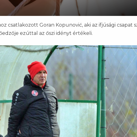
 csatlakozott Goran Kopunović, aki az ifjúsági csapat 
őedzője ezúttal az őszi idényt értékeli.