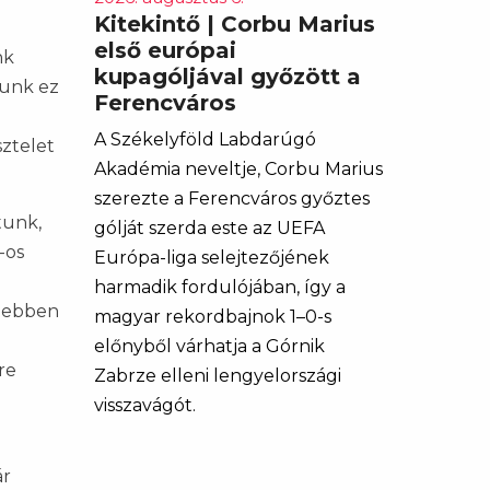
Kitekintő | Corbu Marius
első európai
nk
kupagóljával győzött a
tunk ez
Ferencváros
A Székelyföld Labdarúgó
sztelet
Akadémia neveltje, Corbu Marius
szerezte a Ferencváros győztes
tunk,
gólját szerda este az UEFA
-os
Európa-liga selejtezőjének
harmadik fordulójában, így a
– ebben
magyar rekordbajnok 1–0-s
előnyből várhatja a Górnik
re
Zabrze elleni lengyelországi
visszavágót.
ár