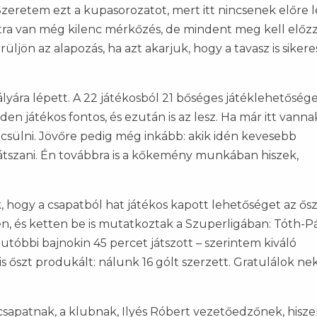
zeretem ezt a kupasorozatot, mert itt nincsenek előre l
átra van még kilenc mérkőzés, de mindent meg kell előz
rüljön az alapozás, ha azt akarjuk, hogy a tavasz is sikere
ályára lépett. A 22 játékosból 21 bőséges játéklehetőség
n játékos fontos, és ezután is az lesz. Ha már itt vann
csülni. Jövőre pedig még inkább: akik idén kevesebb
játszani. Én továbbra is a kőkemény munkában hiszek,
 hogy a csapatból hat játékos kapott lehetőséget az ősz
n, és ketten be is mutatkoztak a Szuperligában: Tóth-P
gutóbbi bajnokin 45 percet játszott – szerintem kiváló
s őszt produkált: nálunk 16 gólt szerzett. Gratulálok nek
csapatnak, a klubnak, Ilyés Róbert vezetőedzőnek, hisze