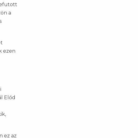
efutott
zön a
s
et
ak ezen
i
ál Előd
ik,
n ez az