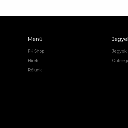
Menü
Jegye
FK Shop
Jegyek 
Hírek
Online 
Rólunk