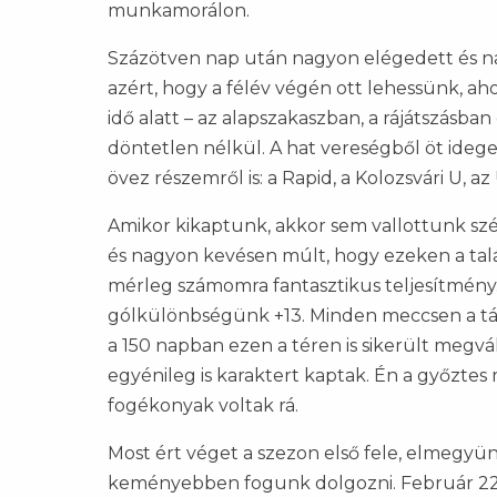
munkamorálon.
Százötven nap után nagyon elégedett és n
azért, hogy a félév végén ott lehessünk, ah
idő alatt – az alapszakaszban, a rájátszásb
döntetlen nélkül. A hat vereségből öt idege
övez részemről is: a Rapid, a Kolozsvári U, a
Amikor kikaptunk, akkor sem vallottunk sz
és nagyon kevésen múlt, hogy ezeken a tal
mérleg számomra fantasztikus teljesítmény.
gólkülönbségünk +13. Minden meccsen a tám
a 150 napban ezen a téren is sikerült megvál
egyénileg is karaktert kaptak. Én a győztes
fogékonyak voltak rá.
Most ért véget a szezon első fele, elmegyün
keményebben fogunk dolgozni. Február 22