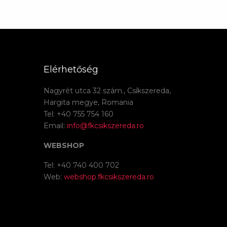
Elérhetőség
Nagyrét utca 32 szám., Csíkszereda,
Hargita megye, Romania
Tel: +40 755 754 160
Email:
info@fkcsikszereda.ro
WEBSHOP
Tel: +40 740 400 702
Web:
webshop.fkcsikszereda.ro