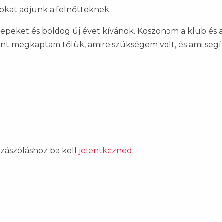
okat adjunk a felnőtteknek.
epeket és boldog új évet kívánok. Köszönöm a klub és 
nt megkaptam tőlük, amire szükségem volt, és ami segít
ozzászóláshoz be kell
jelentkezned
.