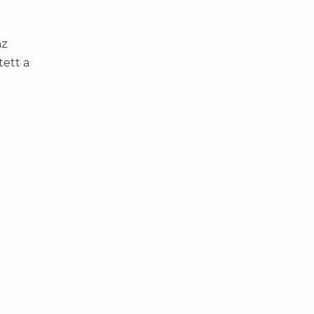
az
ett a