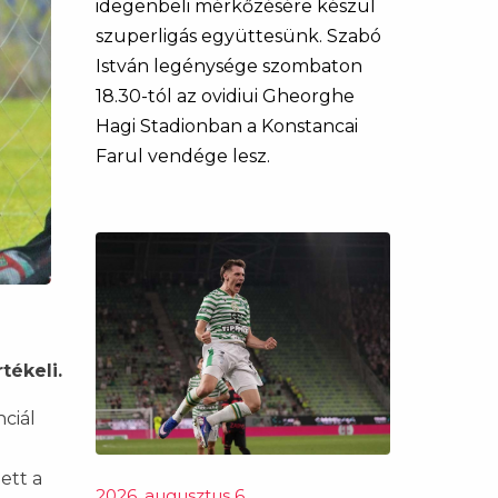
idegenbeli mérkőzésére készül
szuperligás együttesünk. Szabó
István legénysége szombaton
18.30-tól az ovidiui Gheorghe
Hagi Stadionban a Konstancai
Farul vendége lesz.
tékeli.
ciál
ett a
2026. augusztus 6.