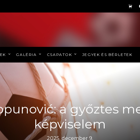
REK
GALÉRIA
CSAPATOK
JEGYEK ÉS BÉRLETEK
punović: a győztes me
képviselem
2025. december 9.