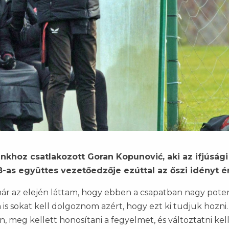
khoz csatlakozott Goran Kopunović, aki az ifjúsági
8-as együttes vezetőedzője ezúttal az őszi idényt ér
már az elején láttam, hogy ebben a csapatban nagy poten
is sokat kell dolgoznom azért, hogy ezt ki tudjuk hozni.
, meg kellett honosítani a fegyelmet, és változtatni kell