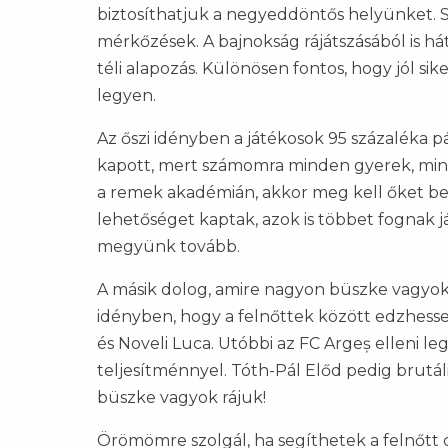
biztosíthatjuk a negyeddöntős helyünket. S
mérkőzések. A bajnokság rájátszásából is h
téli alapozás. Különösen fontos, hogy jól sike
legyen.
Az őszi idényben a játékosok 95 százaléka p
kapott, mert számomra minden gyerek, minde
a remek akadémián, akkor meg kell őket be
lehetőséget kaptak, azok is többet fognak 
megyünk tovább.
A másik dolog, amire nagyon büszke vagyok,
idényben, hogy a felnőttek között edzhesse
és Noveli Luca. Utóbbi az FC Argeș elleni le
teljesítménnyel. Tóth-Pál Előd pedig brutáli
büszke vagyok rájuk!
Örömömre szolgál, ha segíthetek a felnőtt 