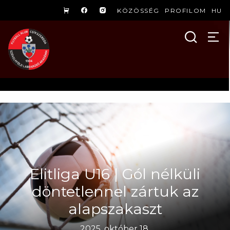
KÖZÖSSÉG
PROFILOM
HU
Elitliga U16 | Gól nélküli
döntetlennel zártuk az
alapszakaszt
2025. október 18.