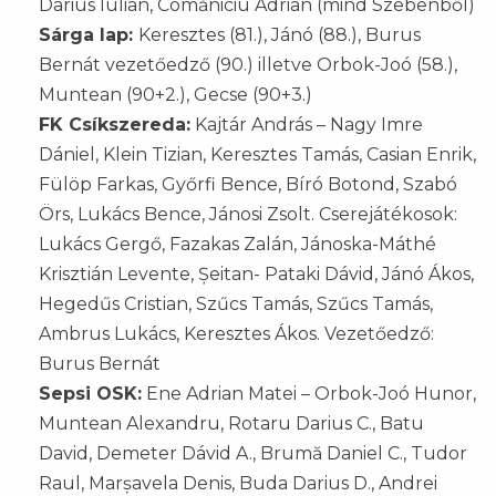
Darius Iulian, Comăniciu Adrian (mind Szebenből)
Sárga lap:
Keresztes (81.), Jánó (88.), Burus
Bernát vezetőedző (90.) illetve Orbok-Joó (58.),
Muntean (90+2.), Gecse (90+3.)
FK Csíkszereda:
Kajtár András – Nagy Imre
Dániel, Klein Tizian, Keresztes Tamás, Casian Enrik,
Fülöp Farkas, Győrfi Bence, Bíró Botond, Szabó
Örs, Lukács Bence, Jánosi Zsolt. Cserejátékosok:
Lukács Gergő, Fazakas Zalán, Jánoska-Máthé
Krisztián Levente, Șeitan- Pataki Dávid, Jánó Ákos,
Hegedűs Cristian, Szűcs Tamás, Szűcs Tamás,
Ambrus Lukács, Keresztes Ákos. Vezetőedző:
Burus Bernát
Sepsi OSK:
Ene Adrian Matei – Orbok-Joó Hunor,
Muntean Alexandru, Rotaru Darius C., Batu
David, Demeter Dávid A., Brumă Daniel C., Tudor
Raul, Marșavela Denis, Buda Darius D., Andrei