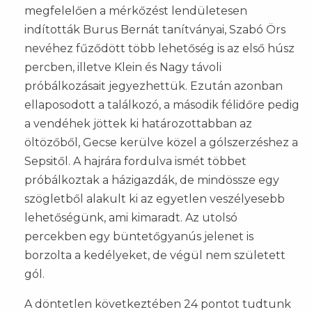
megfelelően a mérkőzést lendületesen
indították Burus Bernát tanítványai, Szabó Örs
nevéhez fűződött több lehetőség is az első húsz
percben, illetve Klein és Nagy távoli
próbálkozásait jegyezhettük. Ezután azonban
ellaposodott a találkozó, a második félidőre pedig
a vendéhek jöttek ki határozottabban az
öltözőből, Gecse kerülve közel a gólszerzéshez a
Sepsitől. A hajrára fordulva ismét többet
próbálkoztak a házigazdák, de mindössze egy
szögletből alakult ki az egyetlen veszélyesebb
lehetőségünk, ami kimaradt. Az utolsó
percekben egy büntetőgyanús jelenet is
borzolta a kedélyeket, de végül nem született
gól.
A döntetlen következtében 24 pontot tudtunk