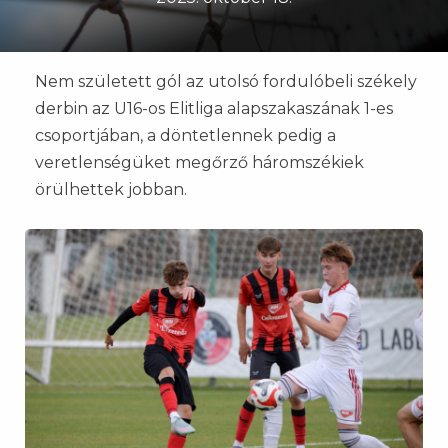
Nem született gól az utolsó fordulóbeli székely
derbin az U16-os Elitliga alapszakaszának 1-es
csoportjában, a döntetlennek pedig a
veretlenségüket megőrző háromszékiek
örülhettek jobban.