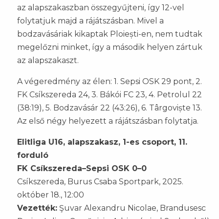
az alapszakaszban összegyűjteni, így 12-vel
folytatjuk majd a rájátszásban. Mivel a
bodzavásáriak kikaptak Ploiești-en, nem tudtak
megelőzni minket, így a második helyen zártuk
az alapszakaszt.
A végeredmény az élen: 1. Sepsi OSK 29 pont, 2.
FK Csíkszereda 24, 3. Bákói FC 23, 4. Petrolul 22
(38:19), 5. Bodzavásár 22 (43:26), 6. Târgoviște 13.
Az első négy helyezett a rájátszásban folytatja.
Elitliga U16, alapszakasz, 1-es csoport, 11.
forduló
FK Csíkszereda–Sepsi OSK 0–0
Csíkszereda, Burus Csaba Sportpark, 2025.
október 18., 12:00
Vezették:
Şuvar Alexandru Nicolae, Brandusesc