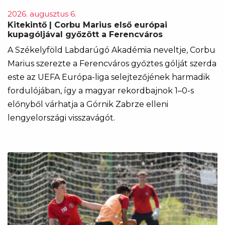
2026. augusztus 6.
Kitekintő | Corbu Marius első európai
kupagóljával győzött a Ferencváros
A Székelyföld Labdarúgó Akadémia neveltje, Corbu
Marius szerezte a Ferencváros győztes gólját szerda
este az UEFA Európa-liga selejtezőjének harmadik
fordulójában, így a magyar rekordbajnok 1–0-s
előnyből várhatja a Górnik Zabrze elleni
lengyelországi visszavágót.