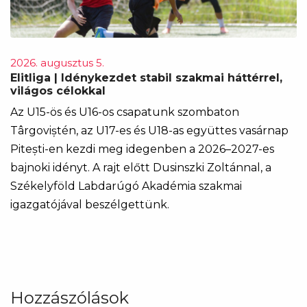
2026. augusztus 5.
Elitliga | Idénykezdet stabil szakmai háttérrel,
világos célokkal
Az U15-ös és U16-os csapatunk szombaton
Târgoviștén, az U17-es és U18-as együttes vasárnap
Pitești-en kezdi meg idegenben a 2026–2027-es
bajnoki idényt. A rajt előtt Dusinszki Zoltánnal, a
Székelyföld Labdarúgó Akadémia szakmai
igazgatójával beszélgettünk.
Hozzászólások