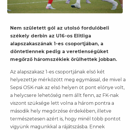
Nem született gól az utolsó fordulóbeli
székely derbin az U16-os Elitliga
alapszakaszának 1-es csoportjában, a
döntetlennek pedig a veretlenségüket
megőrző háromszékiek örülhettek jobban.
Az alapszakasz 1-es csoportjának első két
helyezettje mérkőzött meg egymással, de mivel a
Sepsi OSK-nak az első helyen öt pont előnye volt,
a helycsere lehetőség nem állt fenn, az FK-nak
viszont szüksége lett volna a három pontra a
második hely megőrzése érdekében, illetve
természetesen azért is, hogy minél több pontot
vigyünk magunkkal a rájátszásba. Ennek