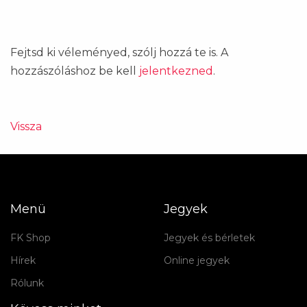
Fejtsd ki véleményed, szólj hozzá te is. A
hozzászóláshoz be kell
jelentkezned
.
Vissza
Menü
Jegyek
FK Shop
Jegyek és bérletek
Hírek
Online jegyek
Rólunk