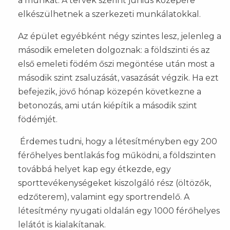
a munkát. A tervek szerint június közepére
elkészülhetnek a szerkezeti munkálatokkal.
Az épület egyébként négy szintes lesz, jelenleg a
második emeleten dolgoznak: a földszinti és az
első emeleti födém őszi megöntése után most a
második szint zsaluzását, vasazását végzik. Ha ezt
befejezik, jövő hónap közepén következne a
betonozás, ami után kiépítik a második szint
födémjét.
Érdemes tudni, hogy a létesítményben egy 200
férőhelyes bentlakás fog működni, a földszinten
továbbá helyet kap egy étkezde, egy
sporttevékenységeket kiszolgáló rész (öltözők,
edzőterem), valamint egy sportrendelő. A
létesítmény nyugati oldalán egy 1000 férőhelyes
lelátót is kialakítanak.