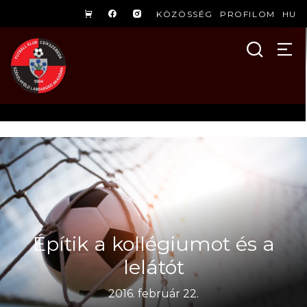
KÖZÖSSÉG
PROFILOM
HU
Építik a kollégiumot és a
lelátót
2016. február 22.