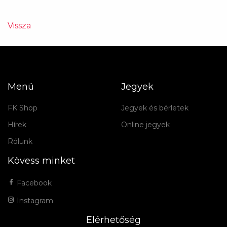
Vissza
Menü
Jegyek
FK Shop
Jegyek és bérletek
Hírek
Online jegyek
Rólunk
Kövess minket
Facebook
Instagram
Elérhetőség