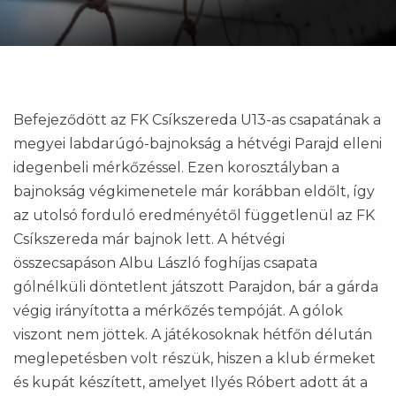
Befejeződött az FK Csíkszereda U13-as csapatának a
megyei labdarúgó-bajnokság a hétvégi Parajd elleni
idegenbeli mérkőzéssel. Ezen korosztályban a
bajnokság végkimenetele már korábban eldőlt, így
az utolsó forduló eredményétől függetlenül az FK
Csíkszereda már bajnok lett. A hétvégi
összecsapáson Albu László foghíjas csapata
gólnélküli döntetlent játszott Parajdon, bár a gárda
végig irányította a mérkőzés tempóját. A gólok
viszont nem jöttek. A játékosoknak hétfőn délután
meglepetésben volt részük, hiszen a klub érmeket
és kupát készített, amelyet Ilyés Róbert adott át a