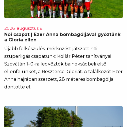
2026. augusztus 8.
Női csapat | Ezer Anna bombagóljával győztünk
a Gloria ellen
Újabb felkészülési mérkőzést játszott női
szuperligás csapatunk: Kollár Péter tanítványai
Szovátán 1–0-ra legyőzték bajnokságbeli első
ellenfelünket, a Besztercei Gloriát. A találkozót Ezer
Anna hajrában szerzett, 28 méteres bombagólja
döntötte el.