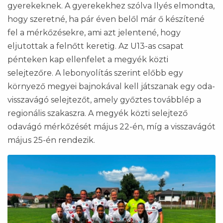
gyerekeknek. A gyerekekhez szólva Ilyés elmondta,
hogy szeretné, ha pár éven belől már ő készítené
fel a mérkőzésekre, ami azt jelentené, hogy
eljutottak a felnőtt keretig. Az U13-as csapat
pénteken kap ellenfelet a megyék közti
selejtezőre. A lebonyolítás szerint előbb egy
környező megyei bajnokával kell játszanak egy oda-
visszavágó selejtezőt, amely győztes továbblép a
regionális szakaszra. A megyék közti selejtező
odavágó mérkőzését május 22-én, míg a visszavágót
május 25-én rendezik.