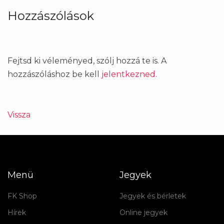
Hozzászólások
Fejtsd ki véleményed, szólj hozzá te is. A
hozzászóláshoz be kell
jelentkezned
.
Vissza
Menü
Jegyek
FK Shop
Jegyek és bérletek
Hírek
Online jegyek