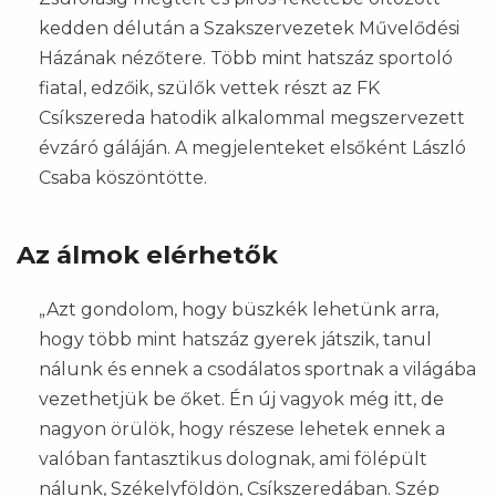
kedden délután a Szakszervezetek Művelődési
Házának nézőtere. Több mint hatszáz sportoló
fiatal, edzőik, szülők vettek részt az FK
Csíkszereda hatodik alkalommal megszervezett
évzáró gáláján. A megjelenteket elsőként László
Csaba köszöntötte.
Az álmok elérhetők
„Azt gondolom, hogy büszkék lehetünk arra,
hogy több mint hatszáz gyerek játszik, tanul
nálunk és ennek a csodálatos sportnak a világába
vezethetjük be őket. Én új vagyok még itt, de
nagyon örülök, hogy részese lehetek ennek a
valóban fantasztikus dolognak, ami fölépült
nálunk, Székelyföldön, Csíkszeredában. Szép