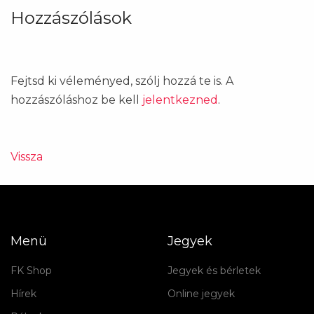
Hozzászólások
Fejtsd ki véleményed, szólj hozzá te is. A
hozzászóláshoz be kell
jelentkezned
.
Vissza
Menü
Jegyek
FK Shop
Jegyek és bérletek
Hírek
Online jegyek