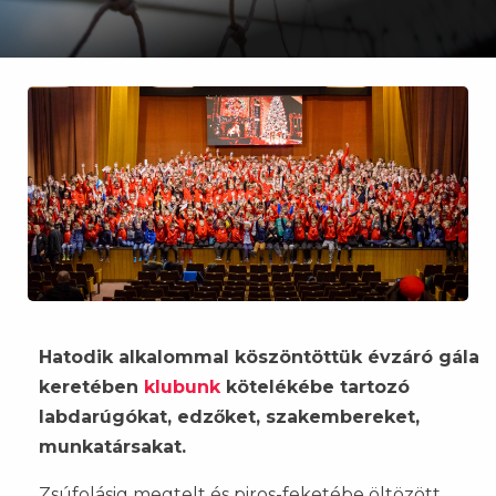
Hatodik alkalommal köszöntöttük évzáró gála
keretében
klubunk
kötelékébe tartozó
labdarúgókat, edzőket, szakembereket,
munkatársakat.
Zsúfolásig megtelt és piros-feketébe öltözött