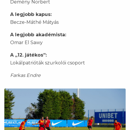
Demény Norbert
A legjobb kapus:
Becze-Máthé Mátyás
A legjobb akadémista:
Omar El Sawy
A „12. játékos”:
Lokálpatrióták szurkolói csoport
Farkas Endre