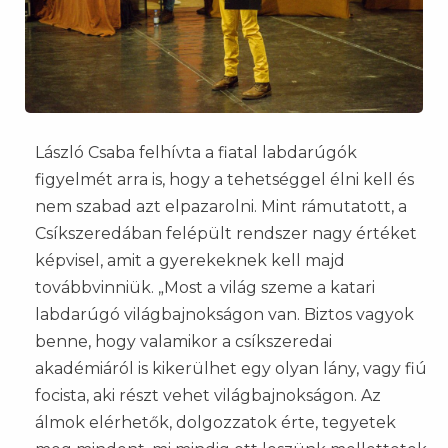
László Csaba felhívta a fiatal labdarúgók
figyelmét arra is, hogy a tehetséggel élni kell és
nem szabad azt elpazarolni. Mint rámutatott, a
Csíkszeredában felépült rendszer nagy értéket
képvisel, amit a gyerekeknek kell majd
továbbvinniük. „Most a világ szeme a katari
labdarúgó világbajnokságon van. Biztos vagyok
benne, hogy valamikor a csíkszeredai
akadémiáról is kikerülhet egy olyan lány, vagy fiú
focista, aki részt vehet világbajnokságon. Az
álmok elérhetők, dolgozzatok érte, tegyetek