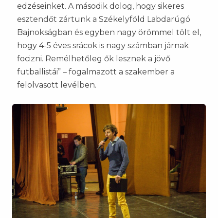
edzéseinket. A második dolog, hogy sikeres
esztendőt zártunk a Székelyföld Labdarúgó
Bajnokságban és egyben nagy örömmel tölt el,
hogy 4-5 éves srácok is nagy számban járnak
focizni. Remélhetőleg ők lesznek a jövő
futballistái” – fogalmazott a szakember a
felolvasott levélben.