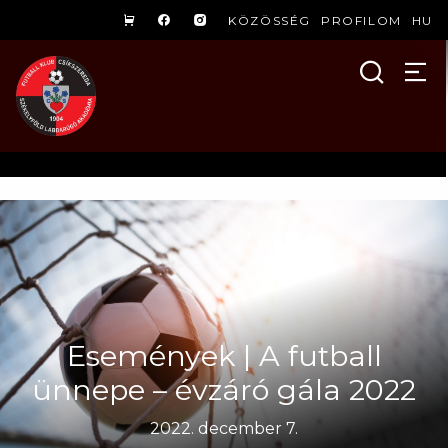
KÖZÖSSÉG
PROFILOM
HU
Események | A futball
ünnepe – évzáró gála 2022
2022. december 7.