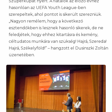
Szuperkupát nyert. A fiatalok az előző évhez
hasonlóan az UEFA Youth League-ben
szerepeltek, ahol pontot is sikerült szerezniük.
„Nagyon remélem, hogy a következő
esztendőkben is lesznek hasonló sikerek, de ne
feledjétek, hogy ehhez kitartásra és kemény,
céltudatos munkára van szükség! Hajrá, Szereda!
Hajrá, Székelyföld!” – hangzott el Dusinszki Zoltán
üzenetében.