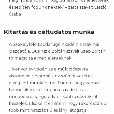
meg mindent, mi mindig ott leszünk mellettetek
és segíteni fogunk nektek” – zárta szavait László
Csaba.
Kitartás és céltudatos munka
A Székelyföld Labdarúgó Akadémia szakmai
igazgatója, Dusinszki Zoltán szavait Szép Zoltán
tolmácsolta a megjelenteknek.
„Ilyenkor év végén az elmúlt időszakra
visszatekintve próbálunk számot vetni az
elvégzett munkánkról. Tudom, hogy vannak
benne sikerek és kudarcok is, de én az
ünnepekre hangolódva inkább a sikerekről
beszélek. Elsőként említem, hogy rekordszámú,
több mint hatszáz fiú és lány látogatja