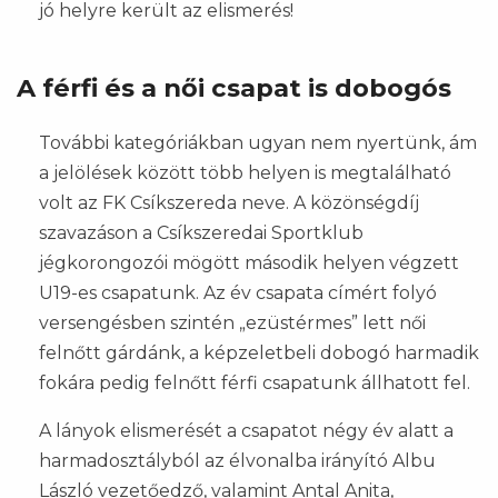
jó helyre került az elismerés!
A férfi és a női csapat is dobogós
További kategóriákban ugyan nem nyertünk, ám
a jelölések között több helyen is megtalálható
volt az FK Csíkszereda neve. A közönségdíj
szavazáson a Csíkszeredai Sportklub
jégkorongozói mögött második helyen végzett
U19-es csapatunk. Az év csapata címért folyó
versengésben szintén „ezüstérmes” lett női
felnőtt gárdánk, a képzeletbeli dobogó harmadik
fokára pedig felnőtt férfi csapatunk állhatott fel.
A lányok elismerését a csapatot négy év alatt a
harmadosztályból az élvonalba irányító Albu
László vezetőedző, valamint Antal Anita,