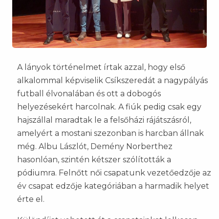
A lányok történelmet írtak azzal, hogy első
alkalommal képviselik Csíkszeredát a nagypályás
futball élvonalában és ott a dobogós
helyezésekért harcolnak. A fiúk pedig csak egy
hajszállal maradtak le a felsőházi rájátszásról,
amelyért a mostani szezonban is harcban állnak
még. Albu Lászlót, Demény Norberthez
hasonlóan, szintén kétszer szólították a
pódiumra. Felnőtt női csapatunk vezetőedzője az
év csapat edzője kategóriában a harmadik helyet
érte el.