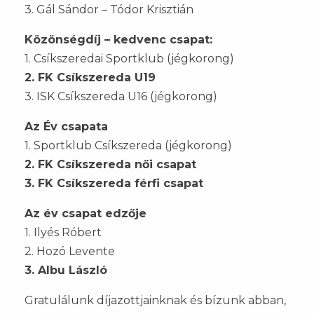
3. Gál Sándor – Tódor Krisztián
Közönségdíj – kedvenc csapat:
1. Csíkszeredai Sportklub (jégkorong)
2. FK Csíkszereda U19
3. ISK Csíkszereda U16 (jégkorong)
Az Év csapata
1. Sportklub Csíkszereda (jégkorong)
2. FK Csíkszereda női csapat
3. FK Csíkszereda férfi csapat
Az év csapat edzője
1. Ilyés Róbert
2. Hozó Levente
3. Albu László
Gratulálunk díjazottjainknak és bízunk abban,