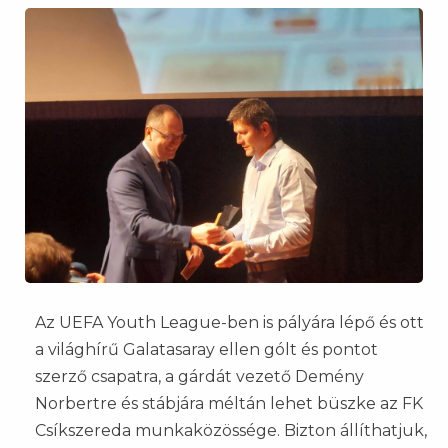
Az UEFA Youth League-ben is pályára lépő és ott
a világhírű Galatasaray ellen gólt és pontot
szerző csapatra, a gárdát vezető Demény
Norbertre és stábjára méltán lehet büszke az FK
Csíkszereda munkaközössége. Bizton állíthatjuk,