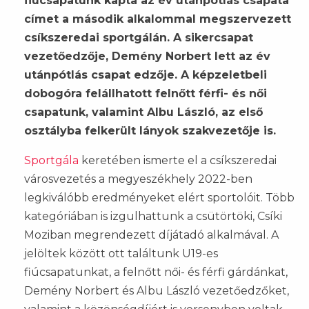
fiúcsapatunk kapta az év utánpótlás csapata
címet a második alkalommal megszervezett
csíkszeredai sportgálán. A sikercsapat
vezetőedzője, Demény Norbert lett az év
utánpótlás csapat edzője. A képzeletbeli
dobogóra felállhatott felnőtt férfi- és női
csapatunk, valamint Albu László, az első
osztályba felkerült lányok szakvezetője is.
Sportgála
keretében ismerte el a csíkszeredai
városvezetés a megyeszékhely 2022-ben
legkiválóbb eredményeket elért sportolóit. Több
kategóriában is izgulhattunk a csütörtöki, Csíki
Moziban megrendezett díjátadó alkalmával. A
jelöltek között ott találtunk U19-es
fiúcsapatunkat, a felnőtt női- és férfi gárdánkat,
Demény Norbert és Albu László vezetőedzőket,