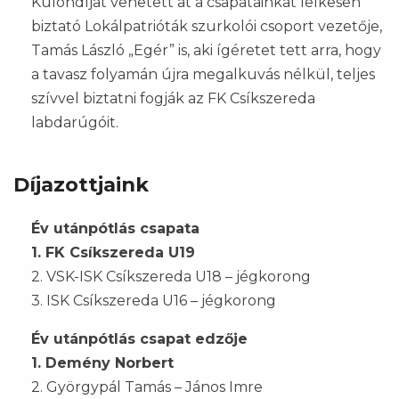
Különdíjat vehetett át a csapatainkat lelkesen
biztató Lokálpatrióták szurkolói csoport vezetője,
Tamás László „Egér” is, aki ígéretet tett arra, hogy
a tavasz folyamán újra megalkuvás nélkül, teljes
szívvel biztatni fogják az FK Csíkszereda
labdarúgóit.
Díjazottjaink
Év utánpótlás csapata
1. FK Csíkszereda U19
2. VSK-ISK Csíkszereda U18 – jégkorong
3. ISK Csíkszereda U16 – jégkorong
Év utánpótlás csapat edzője
1. Demény Norbert
2. Györgypál Tamás – János Imre