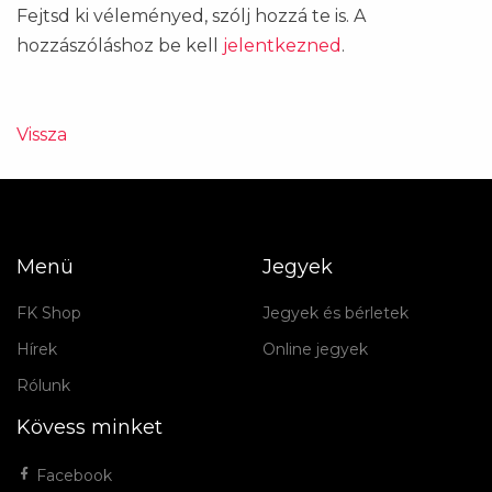
Fejtsd ki véleményed, szólj hozzá te is. A
hozzászóláshoz be kell
jelentkezned
.
Vissza
Menü
Jegyek
FK Shop
Jegyek és bérletek
Hírek
Online jegyek
Rólunk
Kövess minket
Facebook