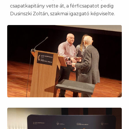
csapatkapitány vette át, a férficsapatot pedig
Dusinszki Zoltán, szakmai igazgató képviselte.