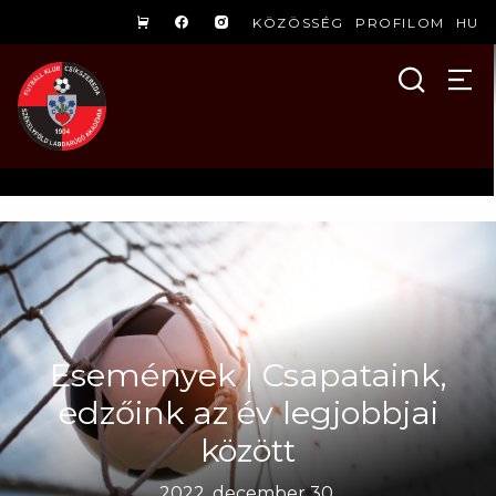
KÖZÖSSÉG
PROFILOM
HU
Események | Csapataink,
edzőink az év legjobbjai
között
2022. december 30.