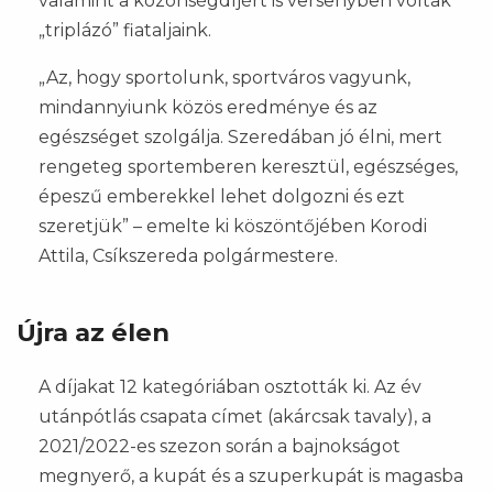
valamint a közönségdíjért is versenyben voltak
„triplázó” fiataljaink.
„Az, hogy sportolunk, sportváros vagyunk,
mindannyiunk közös eredménye és az
egészséget szolgálja. Szeredában jó élni, mert
rengeteg sportemberen keresztül, egészséges,
épeszű emberekkel lehet dolgozni és ezt
szeretjük” – emelte ki köszöntőjében Korodi
Attila, Csíkszereda polgármestere.
Újra az élen
A díjakat 12 kategóriában osztották ki. Az év
utánpótlás csapata címet (akárcsak tavaly), a
2021/2022-es szezon során a bajnokságot
megnyerő, a kupát és a szuperkupát is magasba