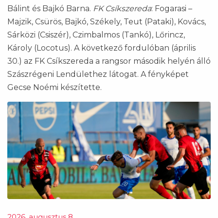
Bálint és Bajkó Barna.
FK Csíkszereda
: Fogarasi –
Majzik, Csürös, Bajkó, Székely, Teut (Pataki), Kovács,
Sárközi (Csiszér), Czimbalmos (Tankó), Lőrincz,
Károly (Locotus). A következő fordulóban (április
30.) az FK Csíkszereda a rangsor második helyén álló
Szászrégeni Lendülethez látogat. A fényképet
Gecse Noémi készítette.
2026. augusztus 8.