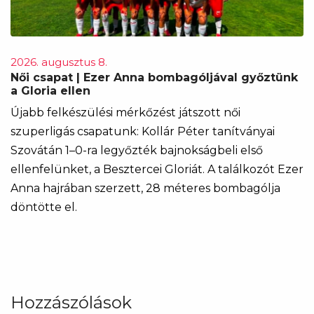
2026. augusztus 8.
Női csapat | Ezer Anna bombagóljával győztünk
a Gloria ellen
Újabb felkészülési mérkőzést játszott női
szuperligás csapatunk: Kollár Péter tanítványai
Szovátán 1–0-ra legyőzték bajnokságbeli első
ellenfelünket, a Besztercei Gloriát. A találkozót Ezer
Anna hajrában szerzett, 28 méteres bombagólja
döntötte el.
Hozzászólások