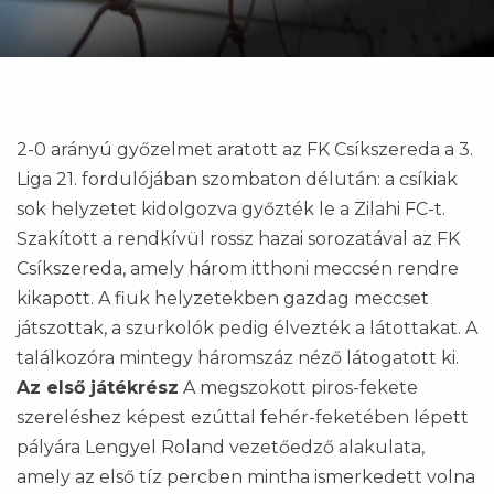
2-0 arányú győzelmet aratott az FK Csíkszereda a 3.
Liga 21. fordulójában szombaton délután: a csíkiak
sok helyzetet kidolgozva győzték le a Zilahi FC-t.
Szakított a rendkívül rossz hazai sorozatával az FK
Csíkszereda, amely három itthoni meccsén rendre
kikapott. A fiuk helyzetekben gazdag meccset
játszottak, a szurkolók pedig élvezték a látottakat. A
találkozóra mintegy háromszáz néző látogatott ki.
Az első játékrész
A megszokott piros-fekete
szereléshez képest ezúttal fehér-feketében lépett
pályára Lengyel Roland vezetőedző alakulata,
amely az első tíz percben mintha ismerkedett volna