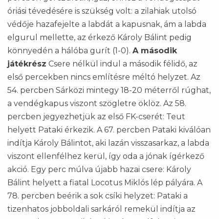
óriási tévedésére is szükség volt: a zilahiak utolsó
védője hazafejelte a labdát a kapusnak, ám a labda
elgurul mellette, az érkező Károly Bálint pedig
könnyedén a hálóba gurít (1-0).
A második
játékrész
Csere nélkül indul a második félidő, az
első percekben nincs említésre méltó helyzet. Az
54. percben Sárközi mintegy 18-20 méterről rúghat,
a vendégkapus viszont szögletre öklöz. Az 58.
percben jegyezhetjük az első FK-cserét: Teut
helyett Pataki érkezik. A 67. percben Pataki kiválóan
indítja Károly Bálintot, aki lazán visszasarkaz, a labda
viszont ellenfélhez kerül, így oda a jónak ígérkező
akció. Egy perc múlva újabb hazai csere: Károly
Bálint helyett a fiatal Locotus Miklós lép pályára. A
78. percben beérik a sok csíki helyzet: Pataki a
tizenhatos jobboldali sarkáról remekül indítja az