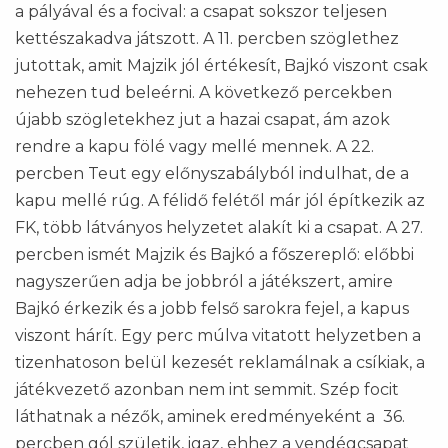
a pályával és a focival: a csapat sokszor teljesen
kettészakadva játszott. A 11. percben szöglethez
jutottak, amit Majzik jól értékesít, Bajkó viszont csak
nehezen tud beleérni. A következő percekben
újabb szögletekhez jut a hazai csapat, ám azok
rendre a kapu fölé vagy mellé mennek. A 22.
percben Teut egy előnyszabályból indulhat, de a
kapu mellé rúg. A félidő felétől már jól építkezik az
FK, több látványos helyzetet alakít ki a csapat. A 27.
percben ismét Majzik és Bajkó a főszereplő: előbbi
nagyszerűen adja be jobbról a játékszert, amire
Bajkó érkezik és a jobb felső sarokra fejel, a kapus
viszont hárít. Egy perc múlva vitatott helyzetben a
tizenhatoson belül kezesét reklamálnak a csíkiak, a
játékvezető azonban nem int semmit. Szép focit
láthatnak a nézők, aminek eredményeként a 36.
percben gól születik, igaz, ehhez a vendégcsapat