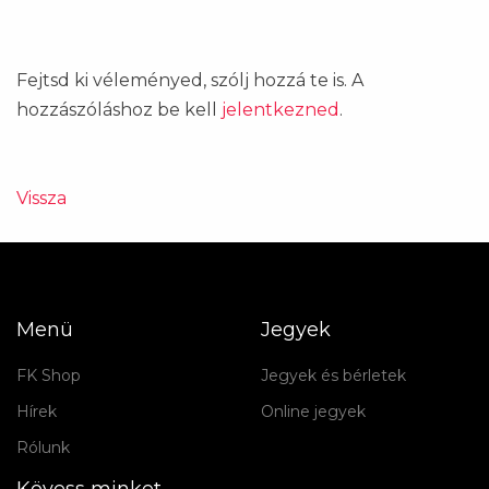
Fejtsd ki véleményed, szólj hozzá te is. A
hozzászóláshoz be kell
jelentkezned
.
Vissza
Menü
Jegyek
FK Shop
Jegyek és bérletek
Hírek
Online jegyek
Rólunk