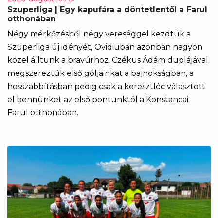
Szuperliga | Egy kapufára a döntetlentől a Farul
otthonában
Négy mérkőzésből négy vereséggel kezdtük a
Szuperliga új idényét, Ovidiuban azonban nagyon
közel álltunk a bravúrhoz. Czékus Ádám duplájával
megszereztük első góljainkat a bajnokságban, a
hosszabbításban pedig csak a keresztléc választott
el bennünket az első pontunktól a Konstancai
Farul otthonában.