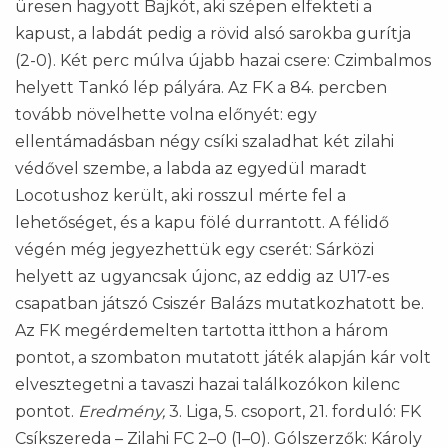
üresen hagyott Bajkót, aki szépen elfekteti a
kapust, a labdát pedig a rövid alsó sarokba gurítja
(2-0). Két perc múlva újabb hazai csere: Czimbalmos
helyett Tankó lép pályára. Az FK a 84. percben
tovább növelhette volna előnyét: egy
ellentámadásban négy csíki szaladhat két zilahi
védővel szembe, a labda az egyedül maradt
Locotushoz került, aki rosszul mérte fel a
lehetőséget, és a kapu fölé durrantott. A félidő
végén még jegyezhettük egy cserét: Sárközi
helyett az ugyancsak újonc, az eddig az U17-es
csapatban játszó Csiszér Balázs mutatkozhatott be.
Az FK megérdemelten tartotta itthon a három
pontot, a szombaton mutatott játék alapján kár volt
elvesztegetni a tavaszi hazai találkozókon kilenc
pontot.
Eredmény,
3. Liga, 5. csoport, 21. forduló: FK
Csíkszereda – Zilahi FC 2–0 (1–0). Gólszerzők: Károly