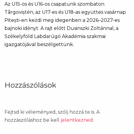
Az U15-ös és U16-os csapatunk szombaton
Târgoviștén, az U17-es és U18-as együttes vasárnap
Pitești-en kezdi meg idegenben a 2026–2027-es
bajnoki idényt. A rajt előtt Dusinszki Zoltánnal, a
Székelyföld Labdarúgó Akadémia szakmai
igazgatójával beszélgettünk.
Hozzászólások
Fejtsd ki véleményed, szólj hozzá te is. A
hozzászóláshoz be kell
jelentkezned
.