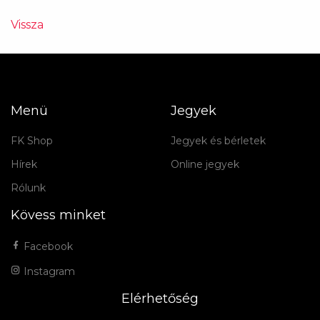
Vissza
Menü
Jegyek
FK Shop
Jegyek és bérletek
Hírek
Online jegyek
Rólunk
Kövess minket
Facebook
Instagram
Elérhetőség