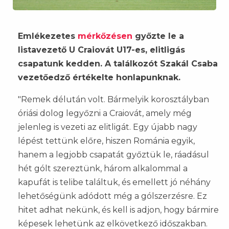
Emlékezetes
mérkőzésen
győzte le a
listavezető U Craiovát U17-es, elitligás
csapatunk kedden. A találkozót Szakál Csaba
vezetőedző értékelte honlapunknak.
"Remek délután volt. Bármelyik korosztályban
óriási dolog legyőzni a Craiovát, amely még
jelenleg is vezeti az elitligát. Egy újabb nagy
lépést tettünk előre, hiszen Románia egyik,
hanem a legjobb csapatát győztük le, ráadásul
hét gólt szereztünk, három alkalommal a
kapufát is telibe találtuk, és emellett jó néhány
lehetőségünk adódott még a gólszerzésre. Ez
hitet adhat nekünk, és kell is adjon, hogy bármire
képesek lehetünk az elkövetkező időszakban.