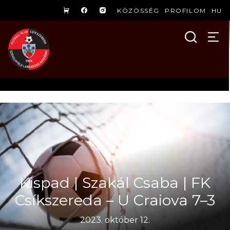
KÖZÖSSÉG
PROFILOM
HU
Kispad | Szakál Csaba | FK
Csíkszereda – U Craiova 7–3
2023. október 12.