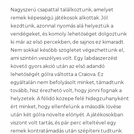
Nagyszerű csapattal találkoztunk, amelyet
remek képességű játékosok alkottak. Jól
kezdtünk, azonnal nyomás alá helyeztük a
vendégeket, és komoly lehetőséget dolgoztunk
ki már az első percekben, de sajnos ez kimaradt.
Nem sokkal később szögletet végezhettünk el,
ami szintén veszélyes volt. Egy labdaszerzést
követő gyors akció után az első adandó
lehetőségét gólra váltotta a Craiova. Ez
egyáltalán nem befolyásolt minket, támadtunk
tovább, hisz érezhető volt, hogy jönni fognak a
helyzetek. A félidő közepe felé hidegzuhanyként
ért minket, hogy ellenfelünk a második lövése
után két gólra növelte előnyét. A játékosokban
viszont volt tartás, és pár perc elteltével egy
remek kontratámadás után szépíteni tudtunk.