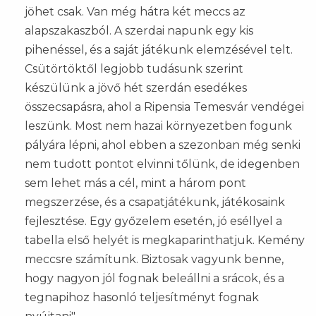
jöhet csak. Van még hátra két meccs az
alapszakaszból. A szerdai napunk egy kis
pihenéssel, és a saját játékunk elemzésével telt.
Csütörtöktől legjobb tudásunk szerint
készülünk a jövő hét szerdán esedékes
összecsapásra, ahol a Ripensia Temesvár vendégei
leszünk. Most nem hazai környezetben fogunk
pályára lépni, ahol ebben a szezonban még senki
nem tudott pontot elvinni tőlünk, de idegenben
sem lehet más a cél, mint a három pont
megszerzése, és a csapatjátékunk, játékosaink
fejlesztése. Egy győzelem esetén, jó eséllyel a
tabella első helyét is megkaparinthatjuk. Kemény
meccsre számítunk. Biztosak vagyunk benne,
hogy nagyon jól fognak beleállni a srácok, és a
tegnapihoz hasonló teljesítményt fognak