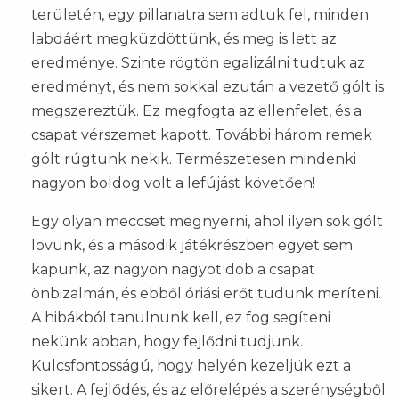
területén, egy pillanatra sem adtuk fel, minden
labdáért megküzdöttünk, és meg is lett az
eredménye. Szinte rögtön egalizálni tudtuk az
eredményt, és nem sokkal ezután a vezető gólt is
megszereztük. Ez megfogta az ellenfelet, és a
csapat vérszemet kapott. További három remek
gólt rúgtunk nekik. Természetesen mindenki
nagyon boldog volt a lefújást követően!
Egy olyan meccset megnyerni, ahol ilyen sok gólt
lövünk, és a második játékrészben egyet sem
kapunk, az nagyon nagyot dob a csapat
önbizalmán, és ebből óriási erőt tudunk meríteni.
A hibákból tanulnunk kell, ez fog segíteni
nekünk abban, hogy fejlődni tudjunk.
Kulcsfontosságú, hogy helyén kezeljük ezt a
sikert. A fejlődés, és az előrelépés a szerénységből