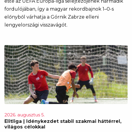
este az UEFA Európa-liga selejtezőjének harmadik
fordulójában, így a magyar rekordbajnok 1–0-s
előnyből várhatja a Górnik Zabrze elleni
lengyelországi visszavágót.
2026. augusztus 5.
Elitliga | Idénykezdet stabil szakmai háttérrel,
világos célokkal