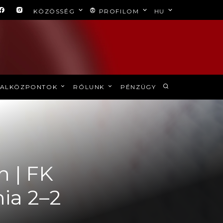
KÖZÖSSÉG
PROFILOM
HU
ALKÖZPONTOK
RÓLUNK
PÉNZÜGY
n | FK
ia 2–2