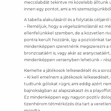
meccslabdát tekintve mi közelebb álltunk u
innen egy pontot, ami a mi szemszögünkből 
A tabella alakulásáról és a folytatás céljairól 
– Reméljük, hogy a végelszámolásnál ez mé
ellenfelünkkel szemben, de a közvetlen rivá
pontra került hozzánk, így a pozíciónkat ta
mindenképpen szeretnénk megszerezni a rájá
bronzcsatáért is, vagy akár az aranycsatáér
mindenképpen versenyben lehetünk – rész
Kiemelte a játékosok lelkesedését és a soroz
– Ki kell emelnem a játékosok lelkesedését,
tudtunk gólokat rúgni, ami eddig azért nem 
bajnokságban az alapszakaszt és a playoffot 
Ez mindenképpen egy nagyon pozitív dolog
tizenhérom tétmérkőzés óta tart a veretle
mondta.