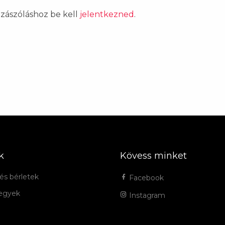
ozzászóláshoz be kell
jelentkezned
.
k
Kövess minket
és bérletek
Facebook
jegyek
Instagram