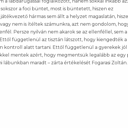
m a labdarúgással foglalkozott, hanem sokkal inkább azz
sokszor a foci büntet, most is büntetett, hiszen ez
játékvezető hármas sem állt a helyzet magaslatán, hisz
 vagy nem is ítéltek számunkra, azt nem gondolom, hog
lenfél. Persze nyilván nem akarok se az ellenféllel, sem a
 Ettől függetlenül az tisztán látszott, hogy kiengedték a
kontroll alatt tartani. Ettől függetlenül a gyerekek jól
lélekkel mentek azért, hogy megmentsük legalább az egy 
lábunkban maradt – zárta értékelését Fogarasi Zoltán.