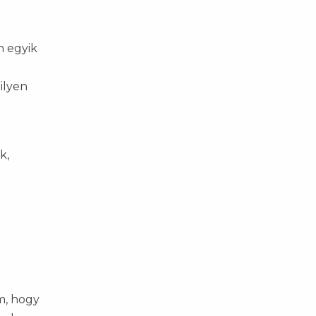
n egyik
ilyen
k,
m, hogy