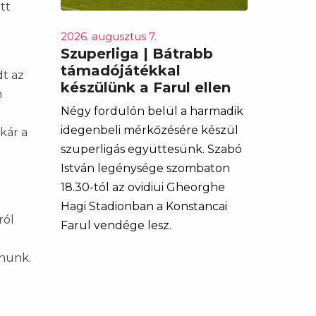
tt
2026. augusztus 7.
Szuperliga | Bátrabb
támadójátékkal
t az
készülünk a Farul ellen
m
Négy fordulón belül a harmadik
idegenbeli mérkőzésére készül
kár a
szuperligás együttesünk. Szabó
István legénysége szombaton
18.30-tól az ovidiui Gheorghe
Hagi Stadionban a Konstancai
ról
Farul vendége lesz.
lnunk.