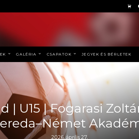
REK
GALÉRIA
CSAPATOK
JEGYEK ÉS BÉRLETEK
d | U15 | Fogarasi Zoltá
zereda–Német Akadém
2026. április 27.