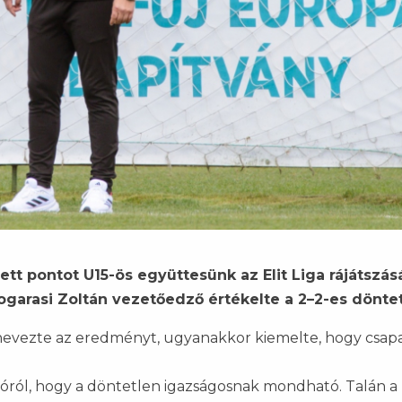
t pontot U15-ös együttesünk az Elit Liga rájátszá
garasi Zoltán vezetőedző értékelte a 2–2-es döntet
nevezte az eredményt, ugyanakkor kiemelte, hogy csap
ról, hogy a döntetlen igazságosnak mondható. Talán a