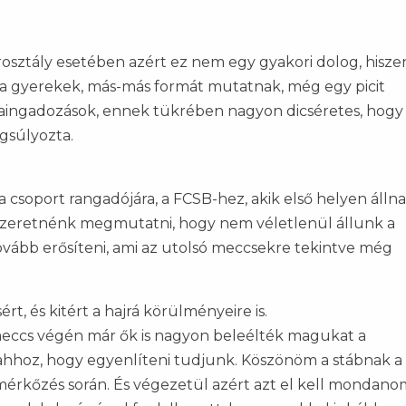
rosztály esetében azért ez nem egy gyakori dolog, hisze
 a gyerekek, más-más formát mutatnak, még egy picit
aingadozások, ennek tükrében nagyon dicséretes, hogy 
gsúlyozta.
 csoport rangadójára, a FCSB-hez, akik első helyen állna
i. Szeretnénk megmutatni, hogy nem véletlenül állunk a
tovább erősíteni, ami az utolsó meccsekre tekintve még
, és kitért a hajrá körülményeire is.
meccs végén már ők is nagyon beleélték magukat a
hhoz, hogy egyenlíteni tudjunk. Köszönöm a stábnak a
mérkőzés során. És végezetül azért azt el kell mondano