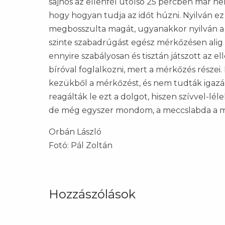
sajnos az ellenfél utolsó 25 percben már ne
hogy hogyan tudja az időt húzni. Nyilván ez 
megbosszulta magát, ugyanakkor nyilván a 
szinte szabadrúgást egész mérkőzésen alig
ennyire szabályosan és tisztán játszott az el
bíróval foglalkozni, mert a mérkőzés részei.
kezükből a mérkőzést, és nem tudták igazán 
reagálták le ezt a dolgot, hiszen szívvel-
de még egyszer mondom, a meccslabda a mi 
Orbán László
Fotó: Pál Zoltán
Hozzászólások