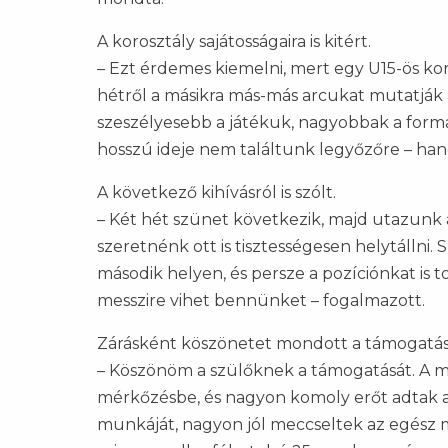
A korosztály sajátosságaira is kitért.
– Ezt érdemes kiemelni, mert egy U15-ös ko
hétről a másikra más-más arcukat mutatják
szeszélyesebb a játékuk, nagyobbak a form
hosszú ideje nem találtunk legyőzőre – han
A következő kihívásról is szólt.
– Két hét szünet következik, majd utazunk a
szeretnénk ott is tisztességesen helytálln
második helyen, és persze a pozíciónkat is 
messzire vihet bennünket – fogalmazott.
Zárásként köszönetet mondott a támogatásért
– Köszönöm a szülőknek a támogatását. A 
mérkőzésbe, és nagyon komoly erőt adtak a
munkáját, nagyon jól meccseltek az egész 