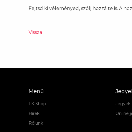
Fejtsd ki véleményed, szólj hozzá te is. A h
Vissza
Menü
Jegye
FK Shop
Jegyek 
Hírek
Online 
Rólunk