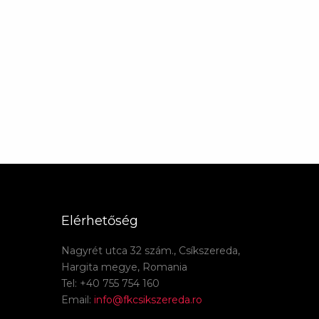
Elérhetőség
Nagyrét utca 32 szám., Csíkszereda,
Hargita megye, Romania
Tel: +40 755 754 160
Email:
info@fkcsikszereda.ro