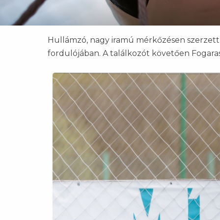
Hullámzó, nagy iramú mérkőzésen szerzett p
fordulójában. A találkozót követően Fogaras