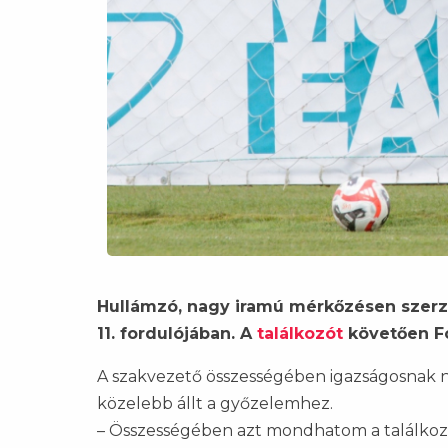
Hullámzó, nagy iramú mérkőzésen szerzet
11. fordulójában. A
találkozót
követően Fo
A szakvezető összességében igazságosnak 
közelebb állt a győzelemhez.
– Összességében azt mondhatom a találkozó