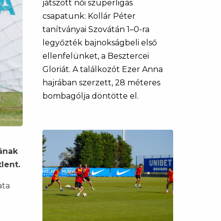
játszott női szuperligás
csapatunk: Kollár Péter
tanítványai Szovátán 1–0-ra
legyőzték bajnokságbeli első
ellenfelünket, a Besztercei
Gloriát. A találkozót Ezer Anna
hajrában szerzett, 28 méteres
bombagólja döntötte el.
sának
lent.
ata