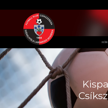
HÍ
Kispa
Csíks