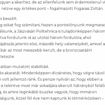
gyan a sikerhez, de az ellenfelünk sem érdemtelenül vi
nézve egy értékes pont – fogalmazott Fogarasi Zoltán.
is beszélt.
g sokat fog számítani, hiszen a pontelőnyünk megmarad
lisunk, a Jászvásári Politehnica is tulajdonképpen háro
rtva fordulunk rá az utolsó három fordulóra, ahol
tszás jelentő első, második hely valamelyikét, amivel a
t, bár az most messzebb került, de a bronzcsatáért
letezte.
atban mutatott stabilitást.
 és akaratát. Mindenképpen dícséretes, hogy végre távol
volt jellemző ránk. És persze nyilván az, hogy ebben a
is tekintve most már sokadjára sikerült hátrányból felál
, és amire leginkább büszke vagyok, hogy immáron
nségünk, közel fél éve nem kaptunk ki tétmérkőzésen –