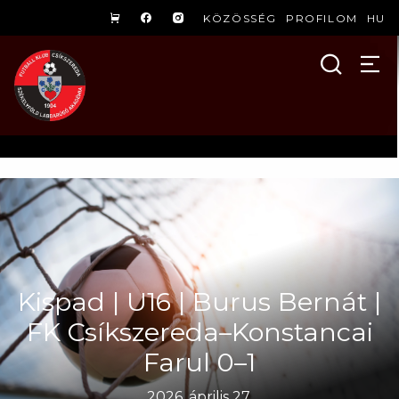
KÖZÖSSÉG
PROFILOM
HU
Kispad | U16 | Burus Bernát |
FK Csíkszereda–Konstancai
Farul 0–1
2026. április 27.