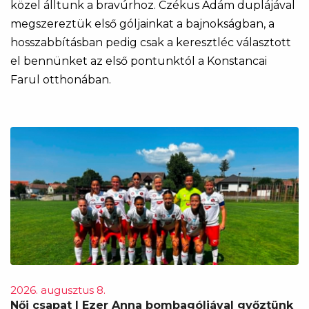
közel álltunk a bravúrhoz. Czékus Ádám duplájával
megszereztük első góljainkat a bajnokságban, a
hosszabbításban pedig csak a keresztléc választott
el bennünket az első pontunktól a Konstancai
Farul otthonában.
2026. augusztus 8.
Női csapat | Ezer Anna bombagóljával győztünk