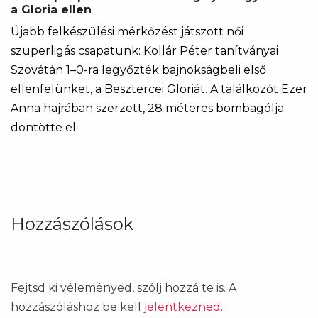
a Gloria ellen
Újabb felkészülési mérkőzést játszott női
szuperligás csapatunk: Kollár Péter tanítványai
Szovátán 1–0-ra legyőzték bajnokságbeli első
ellenfelünket, a Besztercei Gloriát. A találkozót Ezer
Anna hajrában szerzett, 28 méteres bombagólja
döntötte el.
Hozzászólások
Fejtsd ki véleményed, szólj hozzá te is. A
hozzászóláshoz be kell
jelentkezned
.