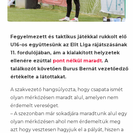
Fegyelmezett és taktikus játékkal rukkolt elő
U16-os együttesünk az Elit Liga rájátszásának
11. fordulójában, ám a kialakított helyzetek
ellenére ezúttal
pont nélkül maradt
. A
találkozót követően Burus Bernát vezetőedző
értékelte a látottakat.
A szakvezető hangsúlyozta, hogy csapata ismét
olyan mérkőzésen maradt alul, amelyen nem
érdemelt vereséget.
– A szezonban már sokadjára maradtunk alul egy
olyan mérkőzésen ahol nem érdemeltük meg
azt hogy vesztesen hagyjuk el a pályát, hiszen a