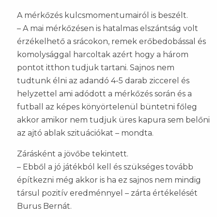
A mérkőzés kulcsmomentumairól is beszélt.
– A mai mérkőzésen is hatalmas elszántság volt
érzékelhető a srácokon, remek erőbedobással és
komolysággal harcoltak azért hogy a három
pontot itthon tudjuk tartani. Sajnos nem
tudtunk élni az adandó 4-5 darab ziccerel és
helyzettel ami adódott a mérkőzés során és a
futball az képes könyörtelenül büntetni főleg
akkor amikor nem tudjuk üres kapura sem belőni
az ajtó ablak szituációkat – mondta.
Zárásként a jövőbe tekintett.
– Ebből a jó játékból kell és szükséges tovább
építkezni még akkor is ha ez sajnos nem mindig
társul pozitív eredménnyel – zárta értékelését
Burus Bernát.