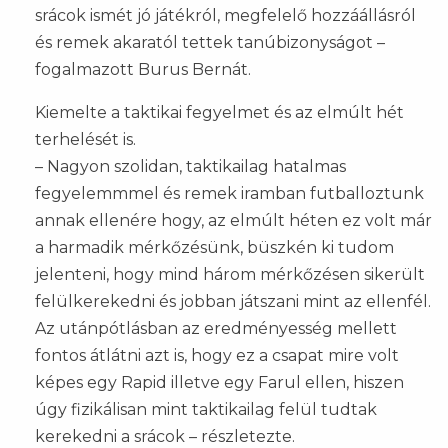
srácok ismét jó játékról, megfelelő hozzáállásról
és remek akaratól tettek tanúbizonyságot –
fogalmazott Burus Bernát.
Kiemelte a taktikai fegyelmet és az elmúlt hét
terhelését is.
– Nagyon szolidan, taktikailag hatalmas
fegyelemmmel és remek iramban futballoztunk
annak ellenére hogy, az elmúlt héten ez volt már
a harmadik mérkőzésünk, büszkén ki tudom
jelenteni, hogy mind három mérkőzésen sikerült
felülkerekedni és jobban játszani mint az ellenfél.
Az utánpótlásban az eredményesség mellett
fontos átlátni azt is, hogy ez a csapat mire volt
képes egy Rapid illetve egy Farul ellen, hiszen
úgy fizikálisan mint taktikailag felül tudtak
kerekedni a srácok – részletezte.