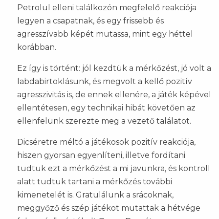
Petrolul elleni találkozón megfelelő reakciója
legyen a csapatnak, és egy frissebb és
agresszívabb képét mutassa, mint egy héttel
korábban.
Ez így is történt: jól kezdtük a mérkőzést, jó volt a
labdabirtoklásunk, és megvolt a kellő pozitív
agresszivitás is, de ennek ellenére, a játék képével
ellentétesen, egy technikai hibát követően az
ellenfelünk szerezte meg a vezető találatot.
Dicséretre méltó a játékosok pozitív reakciója,
hiszen gyorsan egyenlíteni, illetve fordítani
tudtuk ezt a mérkőzést a mi javunkra, és kontroll
alatt tudtuk tartani a mérkőzés további
kimenetelét is. Gratulálunk a srácoknak,
meggyőző és szép játékot mutattak a hétvége