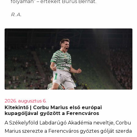
folyamán” – értékelt Burus Bernát.
R. A.
2026. augusztus 6.
Kitekintő | Corbu Marius első európai
kupagóljával győzött a Ferencváros
A Székelyföld Labdarúgó Akadémia neveltje, Corbu
Marius szerezte a Ferencváros győztes gólját szerda