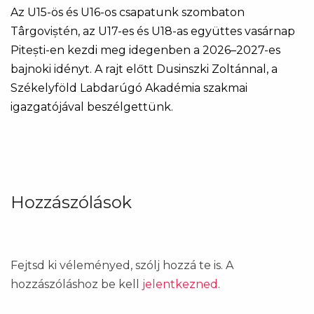
Az U15-ös és U16-os csapatunk szombaton
Târgoviștén, az U17-es és U18-as együttes vasárnap
Pitești-en kezdi meg idegenben a 2026–2027-es
bajnoki idényt. A rajt előtt Dusinszki Zoltánnal, a
Székelyföld Labdarúgó Akadémia szakmai
igazgatójával beszélgettünk.
Hozzászólások
Fejtsd ki véleményed, szólj hozzá te is. A
hozzászóláshoz be kell
jelentkezned
.