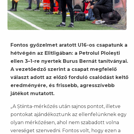
Fontos győzelmet aratott U16-os csapatunk a
hétvégén az Elitligában: a Petrolul Ploiești
ellen 3–1-re nyertek Burus Bernát tanítványai.
A vezetőedző szerint a csapat megfelelő
választ adott az előző forduló csalódást keltő
eredményére, és frissebb, agresszívebb
játékot mutatott.
„A Știinta-mérkőzés után sajnos pontot, illetve
pontokat ajándékoztunk az ellenfelünknek egy
olyan mérkőzésen, ahol nem szabadott volna
vereséget szenvedni. Fontos volt, hogy ezen a