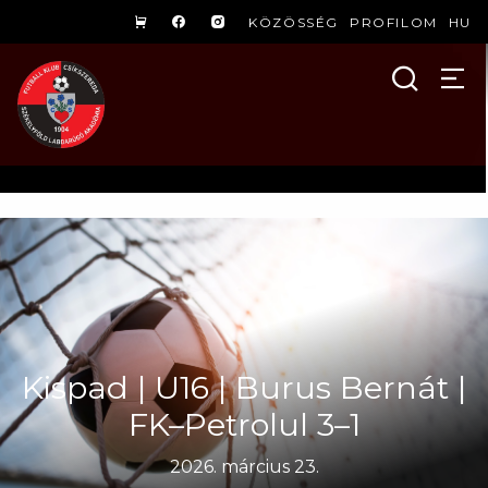
KÖZÖSSÉG
PROFILOM
HU
Kispad | U16 | Burus Bernát |
FK–Petrolul 3–1
2026. március 23.