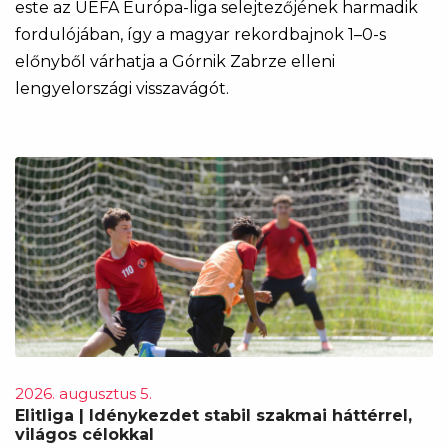
este az UEFA Európa-liga selejtezőjének harmadik
fordulójában, így a magyar rekordbajnok 1–0-s
előnyből várhatja a Górnik Zabrze elleni
lengyelországi visszavágót.
2026. augusztus 5.
Elitliga | Idénykezdet stabil szakmai háttérrel,
világos célokkal