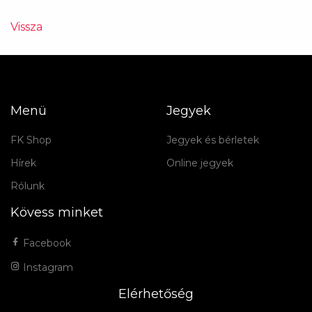
Vissza
Menü
Jegyek
FK Shop
Jegyek és bérletek
Hírek
Online jegyek
Rólunk
Kövess minket
Facebook
Instagram
Elérhetőség