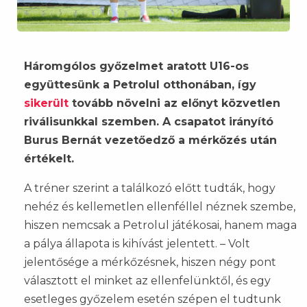
Háromgólos győzelmet aratott U16-os
együttesünk a Petrolul otthonában, így
sikerült
tovább növelni az előnyt közvetlen
riválisunkkal szemben. A csapatot irányító
Burus Bernát vezetőedző a mérkőzés után
értékelt.
A tréner szerint a találkozó előtt tudták, hogy
nehéz és kellemetlen ellenféllel néznek szembe,
hiszen nemcsak a Petrolul játékosai, hanem maga
a pálya állapota is kihívást jelentett. – Volt
jelentősége a mérkőzésnek, hiszen négy pont
választott el minket az ellenfelünktől, és egy
esetleges győzelem esetén szépen el tudtunk