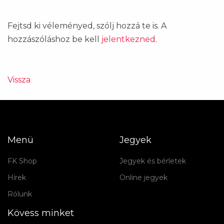
Fejtsd ki véleményed, szólj hozzá te is. A
hozzászóláshoz be kell
jelentkezned
.
Vissza
Menü
Jegyek
FK Shop
Jegyek és bérletek
Hírek
Online jegyek
Rólunk
Kövess minket