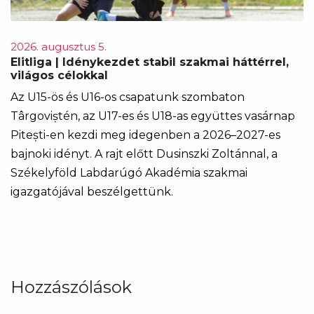
2026. augusztus 5.
Elitliga | Idénykezdet stabil szakmai háttérrel,
világos célokkal
Az U15-ös és U16-os csapatunk szombaton
Târgoviștén, az U17-es és U18-as együttes vasárnap
Pitești-en kezdi meg idegenben a 2026–2027-es
bajnoki idényt. A rajt előtt Dusinszki Zoltánnal, a
Székelyföld Labdarúgó Akadémia szakmai
igazgatójával beszélgettünk.
Hozzászólások