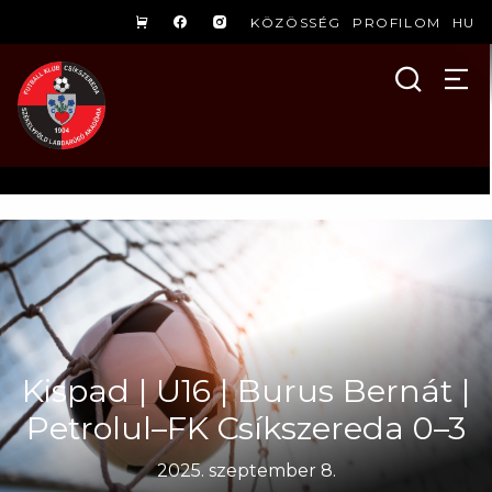
KÖZÖSSÉG
PROFILOM
HU
Kispad | U16 | Burus Bernát |
Petrolul–FK Csíkszereda 0–3
2025. szeptember 8.