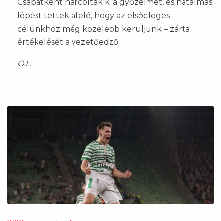
Csapatként harcolták ki a győzelmet, és hatalmas
lépést tettek afelé, hogy az elsődleges
célunkhoz még közelebb kerüljünk – zárta
értékelését a vezetőedző.
O.L.