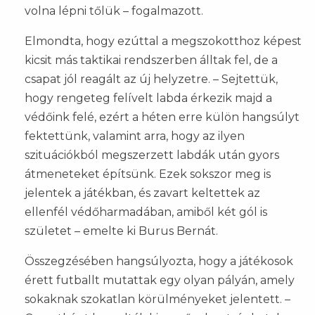
volna lépni tőlük – fogalmazott.
Elmondta, hogy ezúttal a megszokotthoz képest
kicsit más taktikai rendszerben álltak fel, de a
csapat jól reagált az új helyzetre. – Sejtettük,
hogy rengeteg felívelt labda érkezik majd a
védőink felé, ezért a héten erre külön hangsúlyt
fektettünk, valamint arra, hogy az ilyen
szituációkból megszerzett labdák után gyors
átmeneteket építsünk. Ezek sokszor meg is
jelentek a játékban, és zavart keltettek az
ellenfél védőharmadában, amiből két gól is
születet – emelte ki Burus Bernát.
Összegzésében hangsúlyozta, hogy a játékosok
érett futballt mutattak egy olyan pályán, amely
sokaknak szokatlan körülményeket jelentett. –