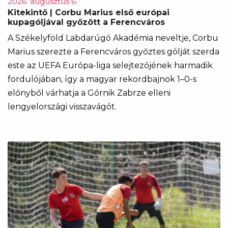
2026. augusztus 6.
Kitekintő | Corbu Marius első európai
kupagóljával győzött a Ferencváros
A Székelyföld Labdarúgó Akadémia neveltje, Corbu
Marius szerezte a Ferencváros győztes gólját szerda
este az UEFA Európa-liga selejtezőjének harmadik
fordulójában, így a magyar rekordbajnok 1–0-s
előnyből várhatja a Górnik Zabrze elleni
lengyelországi visszavágót.