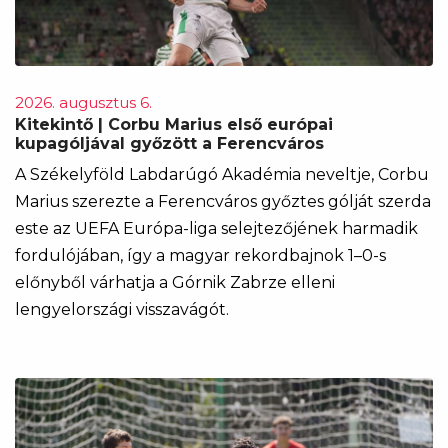
2026. augusztus 6.
Kitekintő | Corbu Marius első európai
kupagóljával győzött a Ferencváros
A Székelyföld Labdarúgó Akadémia neveltje, Corbu
Marius szerezte a Ferencváros győztes gólját szerda
este az UEFA Európa-liga selejtezőjének harmadik
fordulójában, így a magyar rekordbajnok 1–0-s
előnyből várhatja a Górnik Zabrze elleni
lengyelországi visszavágót.