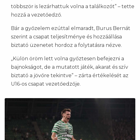
többször is lezárhattuk volna a találkozót” – tette
hozzá a vezetőedző.
Bár a győzelem ezúttal elmaradt, Burus Bernát
szerint a csapat teljesítménye és hozzáállása
biztató üzenetet hordoz a folytatásra nézve.
„Külön öröm lett volna győztesen befejezni a
bajnokságot, de a mutatott játék, akarat és szív
biztató a jövőre tekintve” – zárta értékelését az
U16-os csapat vezetőedzője.