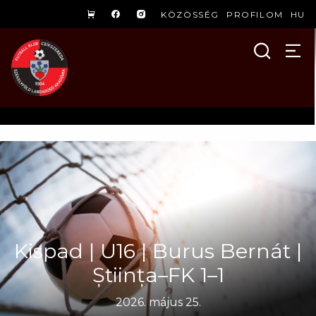
KÖZÖSSÉG
PROFILOM
HU
Kispad | U16 | Burus Bernát |
Știința–FK 1–1
2026. május 25.