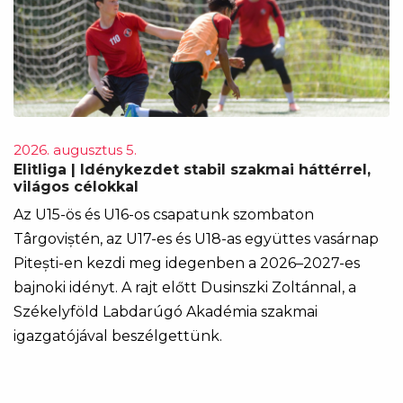
2026. augusztus 5.
Elitliga | Idénykezdet stabil szakmai háttérrel,
világos célokkal
Az U15-ös és U16-os csapatunk szombaton
Târgoviștén, az U17-es és U18-as együttes vasárnap
Pitești-en kezdi meg idegenben a 2026–2027-es
bajnoki idényt. A rajt előtt Dusinszki Zoltánnal, a
Székelyföld Labdarúgó Akadémia szakmai
igazgatójával beszélgettünk.