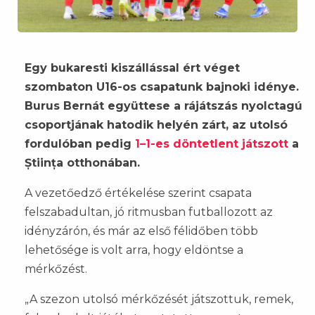
Egy bukaresti kiszállással ért véget
szombaton U16-os csapatunk bajnoki idénye.
Burus Bernát együttese a rájátszás nyolctagú
csoportjának hatodik helyén zárt, az utolsó
fordulóban pedig
1–1-es döntetlent játszott
a
Știința otthonában.
A vezetőedző értékelése szerint csapata
felszabadultan, jó ritmusban futballozott az
idényzárón, és már az első félidőben több
lehetősége is volt arra, hogy eldöntse a
mérkőzést.
„A szezon utolsó mérkőzését játszottuk, remek,