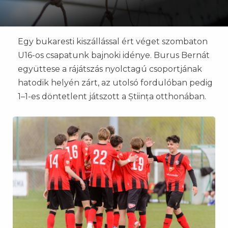
Egy bukaresti kiszállással ért véget szombaton
U16-os csapatunk bajnoki idénye. Burus Bernát
együttese a rájátszás nyolctagú csoportjának
hatodik helyén zárt, az utolsó fordulóban pedig
1–1-es döntetlent játszott a Știința otthonában.