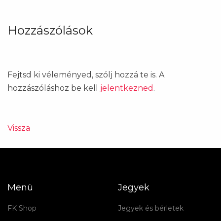
Hozzászólások
Fejtsd ki véleményed, szólj hozzá te is. A
hozzászóláshoz be kell
jelentkezned
.
Vissza
Menü
Jegyek
FK Shop
Jegyek és bérletek