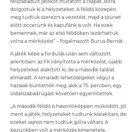
felszabadult játékot mutatott a csapat, sorra
dolgoztuk ki a helyzeteket. A félidő közepén
meg tudtuk szerezni a vezetést, majd a szünet
előtt ziccerünk és kapufánk is volt. Ha ezek
bemennek, már az első félidőben lezárhattuk
volna a mérkőzést” – fogalmazott Burus Bernát.
A játék képe a fordulás után sem változott
jelentősen: az FK irányította a mérkőzést, újabb
helyzeteket alakított ki, de a második találat
elmaradt. A kimaradt lehetőségeket végül a
hazaiak büntették meg, akik a 75. percben, egy
oldalszabadrúgást követően egyenlítettek.
„A második félidő is hasonlóképpen működött, jól
ment a játék, helyzeteket tudtunk kialakítani, de
ezeket sajnos nem tudtuk gólra váltani. A
kezünkben volt a mérkőzés kimenetele,