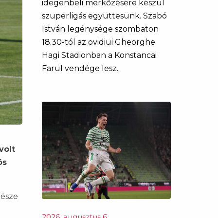
idegenbeli mérkőzésére készül
szuperligás együttesünk. Szabó
István legénysége szombaton
18.30-tól az ovidiui Gheorghe
Hagi Stadionban a Konstancai
Farul vendége lesz.
volt
ös
része
2026. augusztus 6.