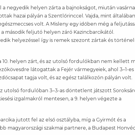
l a negyedik helyen zárta a bajnokságot, miután vasárn
ttak hazai pályán a Szentlőrinccel. Vajda, mint általába
gészmeccses volt. A Misleny egy időben még a feljutássa
a második feljutó helyen záró Kazincbarcikától.
edik helyezéssel így is remek szezont zártak és történe
 10. helyen zárt, és az utolsó fordulókban nem kellett m
ezőkövesdre látogattak a Fejér vármegyeiek, ahol 3–1-es
zdőcsapat tagja volt, és az egész találkozón pályán volt.
z utolsó fordulóban 3–3-as döntetlent játszott Soroksár
iesési izgalmakról mentesen, a 9. helyen végezte a
barcika jutott fel az első osztályba, míg a Gyirmót és a
jabb magyarországi szakmai partnere, a Budapest Honvé