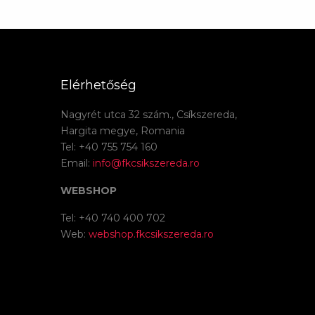
Elérhetőség
Nagyrét utca 32 szám., Csíkszereda,
Hargita megye, Romania
Tel: +40 755 754 160
Email:
info@fkcsikszereda.ro
WEBSHOP
Tel: +40 740 400 702
Web:
webshop.fkcsikszereda.ro