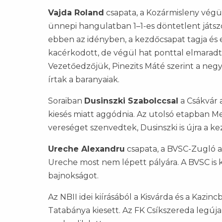
Vajda Roland
csapata, a Kozármisleny végü
ünnepi hangulatban 1–1-es döntetlent játszo
ebben az idényben, a kezdőcsapat tagja és e
kacérkodott, de végül hat ponttal elmaradt 
Vezetőedzőjük, Pinezits Máté szerint a negy
írtak a baranyaiak.
Soraiban
Dusinszki Szabolccsal
a Csákvár a
kiesés miatt aggódnia. Az utolsó etapban M
vereséget szenvedtek, Dusinszki is újra a ke
Ureche Alexandru
csapata, a BVSC-Zugló a
Ureche most nem lépett pályára. A BVSC is k
bajnokságot.
Az NBII idei kiírásából a Kisvárda és a Kazinc
Tatabánya kiesett. Az FK Csíkszereda legú