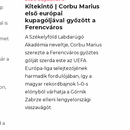
Kitekintő | Corbu Marius
ap
első európai
n
kupagóljával győzött a
l is
Ferencváros
A Székelyföld Labdarúgó
lmet
Akadémia neveltje, Corbu Marius
szerezte a Ferencváros győztes
ár a
gólját szerda este az UEFA
Európa-liga selejtezőjének
harmadik fordulójában, így a
magyar rekordbajnok 1–0-s
on,
előnyből várhatja a Górnik
Zabrze elleni lengyelországi
visszavágót.
d a