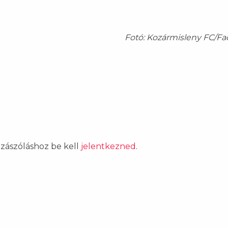
Fotó: Kozármisleny FC/F
ozzászóláshoz be kell
jelentkezned
.