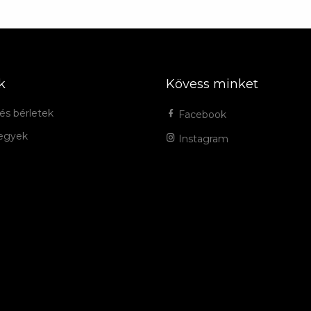
k
Kövess minket
és bérletek
Facebook
jegyek
Instagram