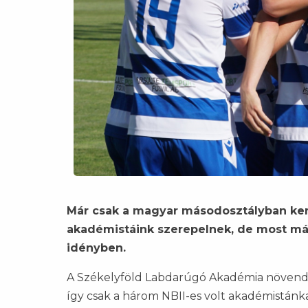
Már csak a magyar másodosztályban kerg
akadémistáink szerepelnek, de most már 
idényben.
A Székelyföld Labdarúgó Akadémia növendé
így csak a három NBII-es volt akadémistánk