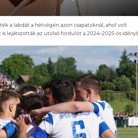
ék a labdát a hétvégén azon csapatoknál, ahol volt
is lejátszották az utolsó fordulót a 2024–2025-ös idény