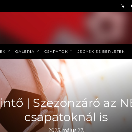
REK
GALÉRIA
CSAPATOK
JEGYEK ÉS BÉRLETEK
intő | Szezonzáró az N
csapatoknál is
2025. május 27.