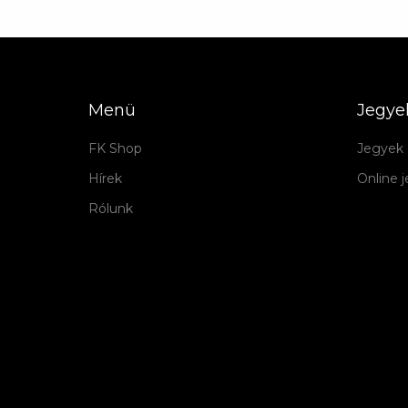
Menü
Jegye
FK Shop
Jegyek 
Hírek
Online 
Rólunk