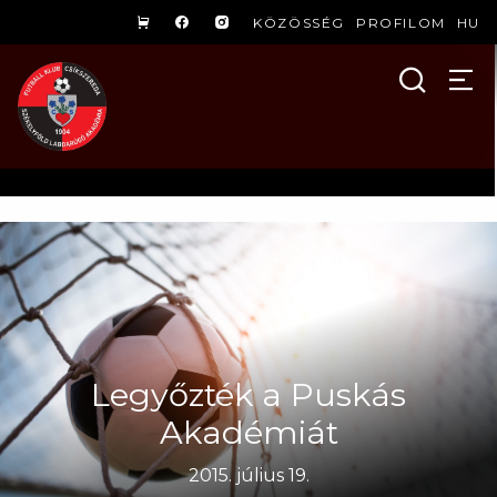
KÖZÖSSÉG
PROFILOM
HU
Legyőzték a Puskás
Akadémiát
2015. július 19.