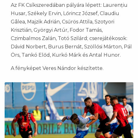
Az FK Csíkszeredában pályára lépett: Laurențiu
Husar, Székely Ervin, Lőrincz József, Claudiu
Gâlea, Majzik Adrián, Csűrös Attila, Szotyori
Krisztián, Györgyi Artúr, Fodor Tamás,
Czimbalmos Zalán, Totó Szilárd; cserejátékosok:
Dávid Norbert, Burus Bernát, Szöllősi Márton, Pál
Örs, Tankó Előd, Kurkó Márk és Antal Hunor.
A fényképet Veres Nándor készítette.