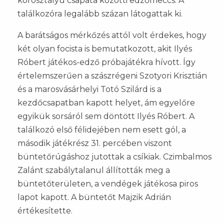
korosztályú csapata közötti edzőmeccs. A
találkozóra legalább százan látogattak ki.
A barátságos mérkőzés attól volt érdekes, hogy
két olyan focista is bemutatkozott, akit Ilyés
Róbert játékos-edző próbajátékra hívott. Így
értelemszerűen a szászrégeni Szotyori Krisztián
és a marosvásárhelyi Totó Szilárd is a
kezdőcsapatban kapott helyet, ám egyelőre
egyikük sorsáról sem döntött Ilyés Róbert. A
találkozó első félidejében nem esett gól, a
második játékrész 31. percében viszont
büntetőrúgáshoz jutottak a csíkiak. Czimbalmos
Zalánt szabálytalanul állították meg a
büntetőterületen, a vendégek játékosa piros
lapot kapott. A büntetőt Majzik Adrián
értékesítette.