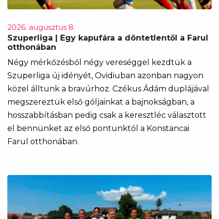
2026. augusztus 8.
Szuperliga | Egy kapufára a döntetlentől a Farul
otthonában
Négy mérkőzésből négy vereséggel kezdtük a
Szuperliga új idényét, Ovidiuban azonban nagyon
közel álltunk a bravúrhoz. Czékus Ádám duplájával
megszereztük első góljainkat a bajnokságban, a
hosszabbításban pedig csak a keresztléc választott
el bennünket az első pontunktól a Konstancai
Farul otthonában.