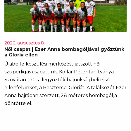
2026. augusztus 8.
Női csapat | Ezer Anna bombagóljával győztünk
a Gloria ellen
Újabb felkészülési mérkőzést játszott női
szuperligás csapatunk: Kollár Péter tanítványai
Szovátán 1–0-ra legyőzték bajnokságbeli első
ellenfelünket, a Besztercei Gloriát. A találkozót Ezer
Anna hajrában szerzett, 28 méteres bombagólja
döntötte el.