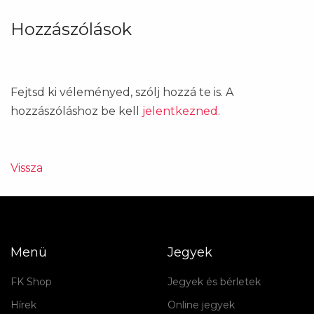
Hozzászólások
Fejtsd ki véleményed, szólj hozzá te is. A
hozzászóláshoz be kell
jelentkezned
.
Vissza
Menü
Jegyek
FK Shop
Jegyek és bérletek
Hírek
Online jegyek