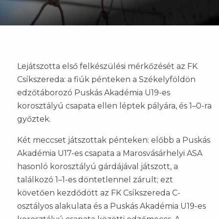
Lejátszotta első felkészülési mérkőzését az FK
Csíkszereda: a fiúk pénteken a Székelyföldön
edzőtáborozó Puskás Akadémia U19-es
korosztályú csapata ellen léptek pályára, és 1–0-ra
győztek.
Két meccset játszottak pénteken: előbb a Puskás
Akadémia U17-es csapata a Marosvásárhelyi ASA
hasonló korosztályú gárdájával játszott, a
találkozó 1–1-es döntetlennel zárult; ezt
követően kezdődött az FK Csíkszereda C-
osztályos alakulata és a Puskás Akadémia U19-es