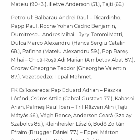
Mateiu (90+3.), illetve Anderson (51.), Tajti (66.)
Petrolul: Bălbărău Andrei Raul – Ricardinho,
Papp Paul, Roche Yohan Cédric Benjamin,
Dumitrescu Andres Mihai – Jyry Tommi Matti,
Dulca Marco Alexandru (Hanca Sergiu Catalin
68.), Rafinha (Mateiu Alexandru 59.), Pop Rareș
Mihai – Chică-Roșă Adi Marian (Aimbetov Abat 87.),
Grozav Gheorghe Teodor (Gheorghe Valentin
87.). Vezetőedző: Topal Mehmet.
FK Csíkszereda: Pap Eduard Adrian – Pászka
Lóránd, Csűrös Attila (Cabral Gustavo 77.), Kabashi
Arian, Palmeș Raul Ioan – Trif Răzvan Alin (Tajti
Mátyás 46.), Végh Bence, Anderson Ceará (Szalay
Szabolcs 85.), Kleinheisler László, Bödő Zoltán
Efraim (Brügger Dániel 77.) – Eppel Márton