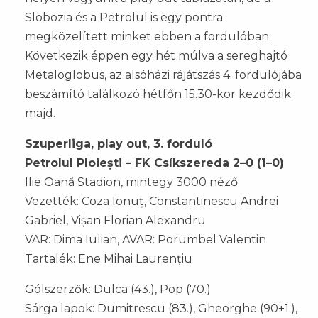
Slobozia és a Petrolul is egy pontra
megközelített minket ebben a fordulóban.
Következik éppen egy hét múlva a sereghajtó
Metaloglobus, az alsóházi rájátszás 4. fordulójába
beszámító találkozó hétfőn 15.30-kor kezdődik
majd.
Szuperliga, play out, 3. forduló
Petrolul Ploiești – FK Csíkszereda 2–0 (1–0)
Ilie Oană Stadion, mintegy 3000 néző
Vezették: Coza Ionuț, Constantinescu Andrei
Gabriel, Vișan Florian Alexandru
VAR: Dima Iulian, AVAR: Porumbel Valentin
Tartalék: Ene Mihai Laurențiu
Gólszerzők: Dulca (43.), Pop (70.)
Sárga lapok: Dumitrescu (83.), Gheorghe (90+1.),