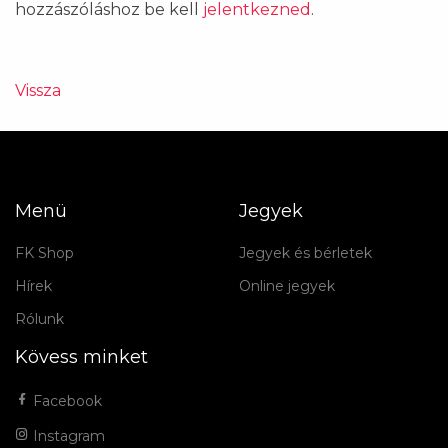
hozzászóláshoz be kell
jelentkezned
.
Vissza
Menü
Jegyek
FK Shop
Jegyek és bérletek
Hírek
Online jegyek
Rólunk
Kövess minket
Facebook
Instagram