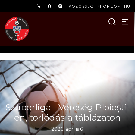
KÖZÖSSÉG
PROFILOM
HU
Szuperliga | Vereség Ploiești-
en, torlódás a táblázaton
2026. április 6.