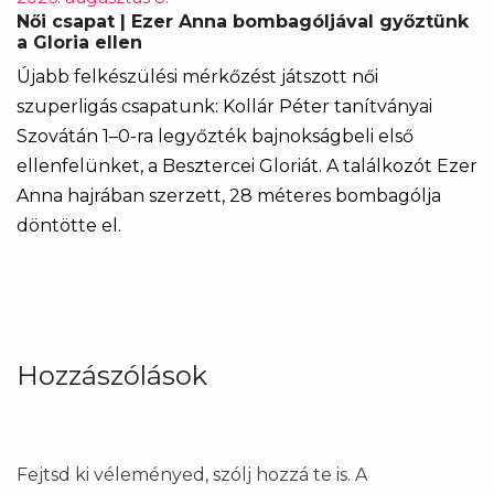
Női csapat | Ezer Anna bombagóljával győztünk
a Gloria ellen
Újabb felkészülési mérkőzést játszott női
szuperligás csapatunk: Kollár Péter tanítványai
Szovátán 1–0-ra legyőzték bajnokságbeli első
ellenfelünket, a Besztercei Gloriát. A találkozót Ezer
Anna hajrában szerzett, 28 méteres bombagólja
döntötte el.
Hozzászólások
Fejtsd ki véleményed, szólj hozzá te is. A