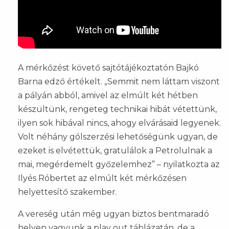
A mérkőzést követő sajtótájékoztatón Bajkó
Barna edző értékelt. „Semmit nem láttam viszont
a pályán abból, amivel az elmúlt két hétben
készültünk, rengeteg technikai hibát vétettünk,
ilyen sok hibával nincs, ahogy elvárásaid legyenek.
Volt néhány gólszerzési lehetőségünk ugyan, de
ezeket is elvétettük, gratulálok a Petrolulnak a
mai, megérdemelt győzelemhez” – nyilatkozta az
Ilyés Róbertet az elmúlt két mérkőzésen
helyettesítő szakember.
A vereség után még ugyan biztos bentmaradó
helyen vagyunk a play out táblázatán, de a