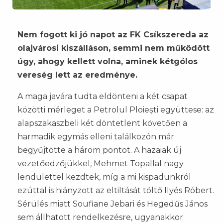
Nem fogott ki jó napot az FK Csíkszereda az
olajvárosi kiszálláson, semmi nem működött
úgy, ahogy kellett volna, aminek kétgólos
vereség lett az eredménye.
A maga javára tudta eldönteni a két csapat
közötti mérleget a Petrolul Ploiești együttese: az
alapszakaszbeli két döntetlent követően a
harmadik egymás elleni találkozón már
begyűjtötte a három pontot. A hazaiak új
vezetőedzőjükkel, Mehmet Topallal nagy
lendülettel kezdtek, míg a mi kispadunkról
ezúttal is hiányzott az eltiltását töltő Ilyés Róbert.
Sérülés miatt Soufiane Jebari és Hegedűs János
sem állhatott rendelkezésre, ugyanakkor