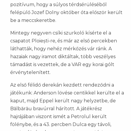
pozitívum, hogy a súlyos térdsérüléséből
felépülő Jozef Dolny október óta először került
be a meccskeretbe.
Mintegy negyven csíki szurkoló kísérte el a
csapatot Ploiești-re, és már az első percekben
láthatták, hogy nehéz mérkőzés vár ránk. A
hazaiak nagy iramot diktáltak, több veszélyes
támadást is vezettek, de a VAR egy korai gólt
érvénytelenített.
Az első félidő derekán kezdett rendeződni a
játékunk: Anderson lövése centikkel kerülte el a
kaput, majd Eppel került nagy helyzetbe, de
Bălbărău bravúrral hárított. A játékrész
hajrájában viszont ismét a Petrolul került
fölénybe, és a 43. percben Dulca egy távoli,