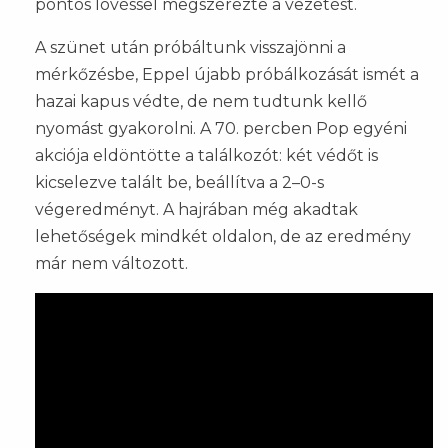
pontos lövéssel megszerezte a vezetést.
A szünet után próbáltunk visszajönni a
mérkőzésbe, Eppel újabb próbálkozását ismét a
hazai kapus védte, de nem tudtunk kellő
nyomást gyakorolni. A 70. percben Pop egyéni
akciója eldöntötte a találkozót: két védőt is
kicselezve talált be, beállítva a 2–0-s
végeredményt. A hajrában még akadtak
lehetőségek mindkét oldalon, de az eredmény
már nem változott.