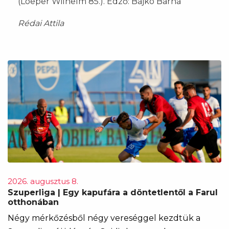
(Loeper Wilhelm 85.). Edző: Bajkó Barna
Rédai Attila
2026. augusztus 8.
Szuperliga | Egy kapufára a döntetlentől a Farul
otthonában
Négy mérkőzésből négy vereséggel kezdtük a