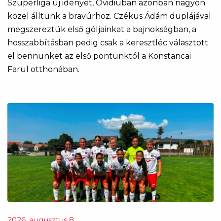
Szuperliga új idényét, Ovidiuban azonban nagyon
közel álltunk a bravúrhoz. Czékus Ádám duplájával
megszereztük első góljainkat a bajnokságban, a
hosszabbításban pedig csak a keresztléc választott
el bennünket az első pontunktól a Konstancai
Farul otthonában.
2026. augusztus 8.