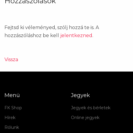
Hozzászólások
Fejtsd ki véleményed, szólj hozzá te is. A
hozzászóláshoz be kell
jelentkezned
.
Vissza
Menü
Jegyek
FK Shop
Jegyek és bérletek
Hírek
Online jegyek
Rólunk