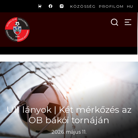
KÖZÖSSÉG
PROFILOM
HU
U11 lányok | Két mérkőzés az
OB bákói tornáján
2026. május 11.