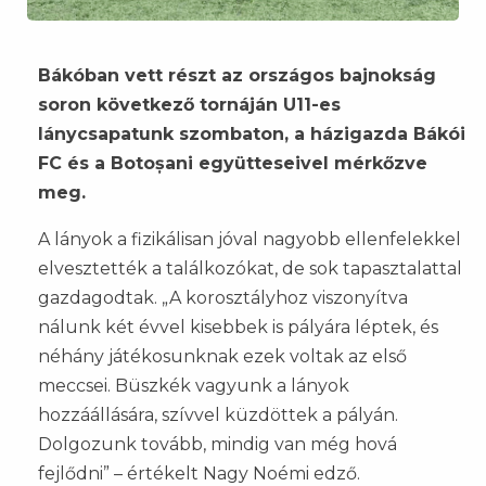
Bákóban vett részt az országos bajnokság
soron következő tornáján U11-es
lánycsapatunk szombaton, a házigazda Bákói
FC és a Botoșani együtteseivel mérkőzve
meg.
A lányok a fizikálisan jóval nagyobb ellenfelekkel
elvesztették a találkozókat, de sok tapasztalattal
gazdagodtak. „A korosztályhoz viszonyítva
nálunk két évvel kisebbek is pályára léptek, és
néhány játékosunknak ezek voltak az első
meccsei. Büszkék vagyunk a lányok
hozzáállására, szívvel küzdöttek a pályán.
Dolgozunk tovább, mindig van még hová
fejlődni” – értékelt Nagy Noémi edző.