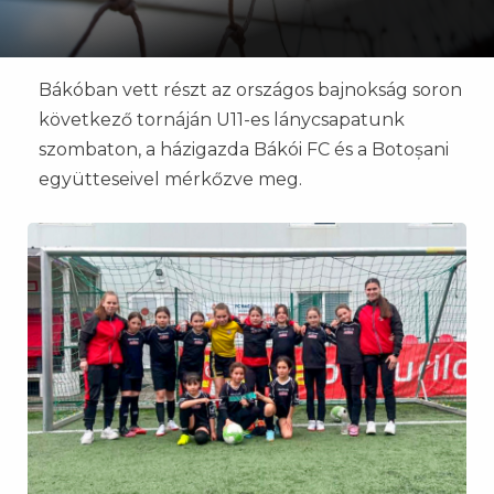
Bákóban vett részt az országos bajnokság soron
következő tornáján U11-es lánycsapatunk
szombaton, a házigazda Bákói FC és a Botoșani
együtteseivel mérkőzve meg.