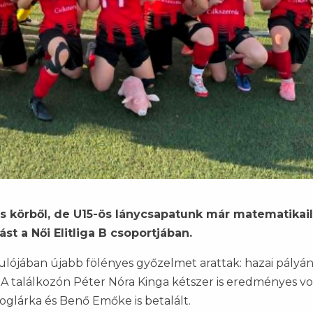
s körből, de U15-ös lánycsapatunk már matematikail
st a Női Elitliga B csoportjában.
dulójában újabb fölényes győzelmet arattak: hazai pályán
 A találkozón Péter Nóra Kinga kétszer is eredményes vol
oglárka és Benő Emőke is betalált.