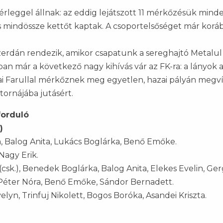
mérleggel állnak: az eddig lejátszott 11 mérkőzésük mind
 mindössze kettőt kaptak. A csoportelsőséget már korá
 szerdán rendezik, amikor csapatunk a sereghajtó Metalu
n már a következő nagy kihívás vár az FK-ra: a lányok 
ai Farullal mérkőznek meg egyetlen, hazai pályán megv
tornájába jutásért.
 forduló
)
, Balog Anita, Lukács Boglárka, Benő Emőke.
Nagy Erik.
(csk.), Benedek Boglárka, Balog Anita, Elekes Evelin, Ge
 Péter Nóra, Benő Emőke, Sándor Bernadett.
elyn, Trinfuj Nikolett, Bogos Boróka, Asandei Kriszta.