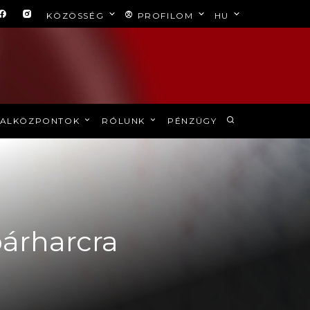
KÖZÖSSÉG
PROFILOM
HU
ALKÖZPONTOK
RÓLUNK
PÉNZÜGY
párharcra