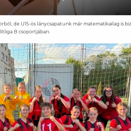
rből, de U15-ös lánycsapatunk már matematikailag is bi
litliga B csoportjában.