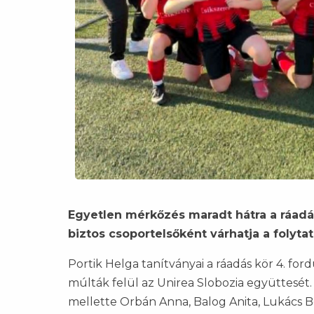
Egyetlen mérkőzés maradt hátra a ráadá
biztos csoportelsőként várhatja a folytatá
Portik Helga tanítványai a ráadás kör 4. for
múlták felül az Unirea Slobozia együttesét.
mellette Orbán Anna, Balog Anita, Lukács B