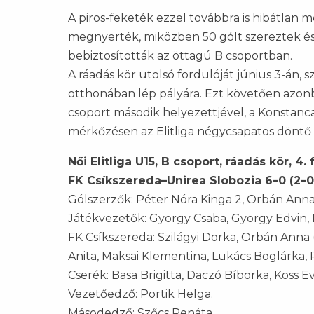
A piros-feketék ezzel továbbra is hibátlan 
megnyerték, miközben 50 gólt szereztek és
bebiztosították az öttagú B csoportban.
A ráadás kör utolsó fordulóját június 3-án,
otthonában lép pályára. Ezt követően azonba
csoport második helyezettjével, a Konstanc
mérkőzésen az Elitliga négycsapatos döntő 
Női Elitliga U15, B csoport, ráadás kör, 4.
FK Csíkszereda–Unirea Slobozia 6–0 (2–0
Gólszerzők: Péter Nóra Kinga 2, Orbán Anna
Játékvezetők: György Csaba, György Edvin, 
FK Csíkszereda: Szilágyi Dorka, Orbán Anna 
Anita, Maksai Klementina, Lukács Boglárka,
Cserék: Basa Brigitta, Daczó Bíborka, Koss Ev
Vezetőedző: Portik Helga.
Másodedző: Szőcs Renáta.