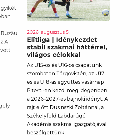
egyikét
bban
2026. augusztus 5.
l Buzău
Elitliga | Idénykezdet
az A
stabil szakmai háttérrel,
ívott
világos célokkal
Az U15-ös és U16-os csapatunk
szombaton Târgoviștén, az U17-
es és U18-as együttes vasárnap
Pitești-en kezdi meg idegenben
a 2026–2027-es bajnoki idényt. A
rgely
rajt előtt Dusinszki Zoltánnal, a
Székelyföld Labdarúgó
Akadémia szakmai igazgatójával
beszélgettünk.