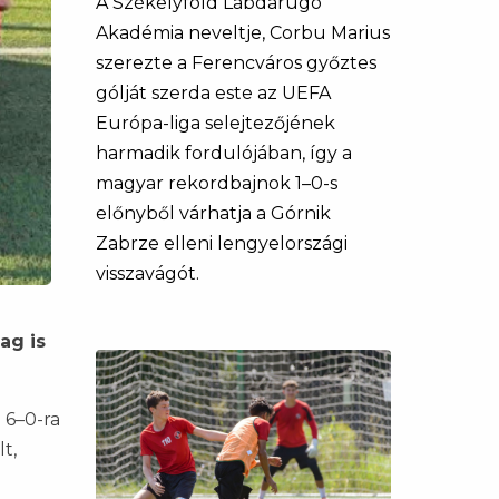
A Székelyföld Labdarúgó
Akadémia neveltje, Corbu Marius
szerezte a Ferencváros győztes
gólját szerda este az UEFA
Európa-liga selejtezőjének
harmadik fordulójában, így a
magyar rekordbajnok 1–0-s
előnyből várhatja a Górnik
Zabrze elleni lengyelországi
visszavágót.
ag is
 6–0-ra
t,