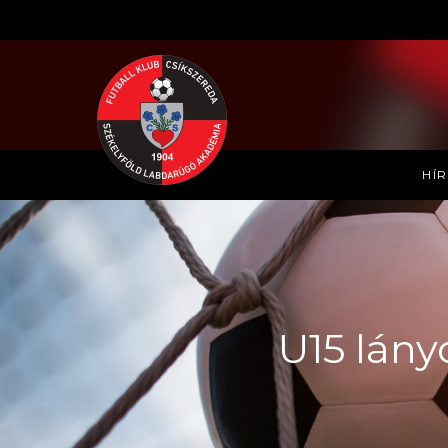
HÍ
U15 lány