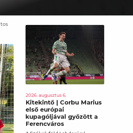
ztos
2026. augusztus 6.
Kitekintő | Corbu Marius
első európai
kupagóljával győzött a
Ferencváros