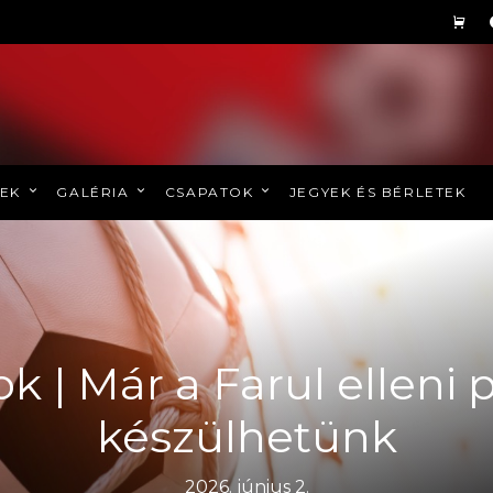
REK
GALÉRIA
CSAPATOK
JEGYEK ÉS BÉRLETEK
ok | Már a Farul elleni 
készülhetünk
2026. június 2.