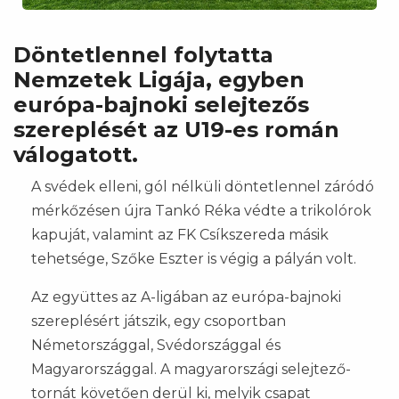
Döntetlennel folytatta
Nemzetek Ligája, egyben
európa-bajnoki selejtezős
szereplését az U19-es román
válogatott.
A svédek elleni, gól nélküli döntetlennel záródó
mérkőzésen újra Tankó Réka védte a trikolórok
kapuját, valamint az FK Csíkszereda másik
tehetsége, Szőke Eszter is végig a pályán volt.
Az együttes az A-ligában az európa-bajnoki
szereplésért játszik, egy csoportban
Németországgal, Svédországgal és
Magyarországgal. A magyarországi selejtező-
tornát követően derül ki, melyik csapat