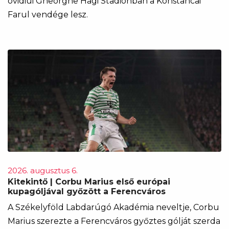
ovidiui Gheorghe Hagi Stadionban a Konstancai
Farul vendége lesz.
2026. augusztus 6.
Kitekintő | Corbu Marius első európai
kupagóljával győzött a Ferencváros
A Székelyföld Labdarúgó Akadémia neveltje, Corbu
Marius szerezte a Ferencváros győztes gólját szerda