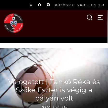
KÖZÖSSÉG
PROFILOM
HU
Válogatott | Tankó Réka és
Szőke Eszter is végig a
pályán volt
2024. április 8.