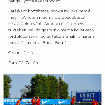
hangsúlyozta a vezetőedző.
Zárásként hozzátette, hogy a munka nem áll
meg. – „A héten maximális erőbedobással
készülünk tovább. Adott a cél, és ennek
tükrében kell dolgoznunk, mert a következő
fordulóban sem fogják tálcán kínálni a három
pontot” – mondta Burus Bernát.
Orbán László
Fotó: Pál Zoltán