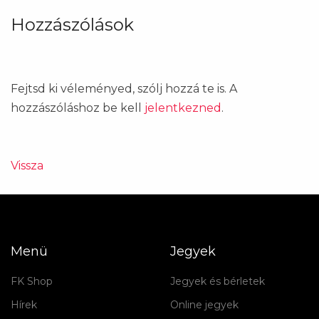
Hozzászólások
Fejtsd ki véleményed, szólj hozzá te is. A
hozzászóláshoz be kell
jelentkezned
.
Vissza
Menü
Jegyek
FK Shop
Jegyek és bérletek
Hírek
Online jegyek