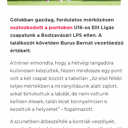
Gólokban gazdag, fordulatos mérkőzésen
osztozkodott a pontokon
U16-os Elit Ligás
csapatunk a Bodzavásári LPS ellen. A
találkozót követően Burus Bernát vezetőedző
értékelt.
A tréner elmondta, hogy a hétvégi rangadóra
különösen készültek, hiszen mindössze egy pont
volt a két csapat között a tabellán. „Az első félidő
teljes mértékben a mi irányításunk alatt zajlott,
sokat birtokoltuk a labdát, de nem voltunk
kellően élesek, talán kicsit könnyelműen is
kezeltük a helyzetet” – fogalmazott.
A szünetben átbeszélték a kontrák veszélyeit,