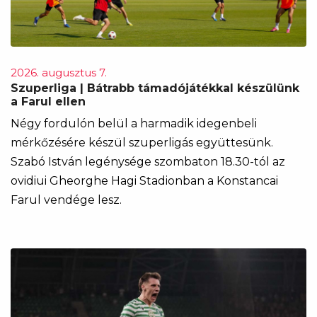
2026. augusztus 7.
Szuperliga | Bátrabb támadójátékkal készülünk
a Farul ellen
Négy fordulón belül a harmadik idegenbeli
mérkőzésére készül szuperligás együttesünk.
Szabó István legénysége szombaton 18.30-tól az
ovidiui Gheorghe Hagi Stadionban a Konstancai
Farul vendége lesz.