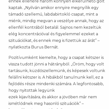
ennek ellenére három könnyen elkerülhető gólt
kaptak. „Nyilván amikor ennyire megnyílik egy
támadó szellemű, labdabirtokló csapat, mint a
miénk, mindig megvan a veszélye annak, hogy az
ellenfél kontrából betalál. Sajnos nem kezeltük
elég koncentrációval és figyelemmel ezeket a
szituációkat, és ennek meg is fizettük az árát” –
nyilatkozta Burus Bernát.
Pozitívumként kiemelte, hogy a csapat kétszer is
vissza tudott jönni a hátrányból. „Öröm, hogy volt
tartásunk, küzdőszellemünk, és képesek voltunk
felállni kétszer is. A hibákból tanulnunk kell, ez a
fejlődés része mindenki számára. A legfontosabb,
hogy nyitottak legyünk
ezek kijavítására, és akkor a jövőben már nem
ismétlődnek meg hasonló szituációk” –