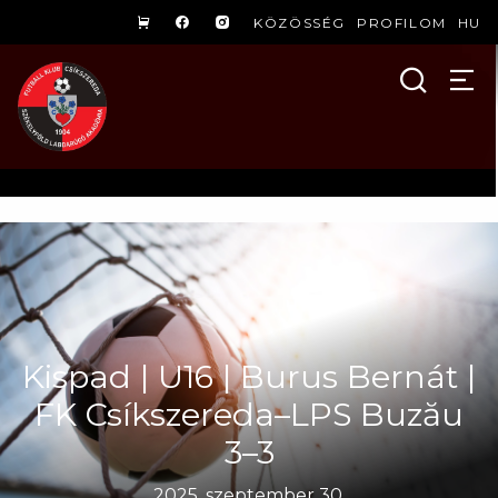
KÖZÖSSÉG
PROFILOM
HU
Kispad | U16 | Burus Bernát |
FK Csíkszereda–LPS Buzău
3–3
2025. szeptember 30.