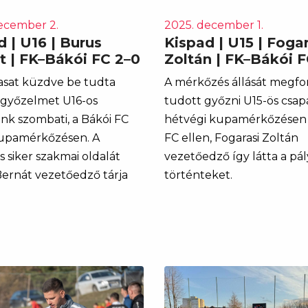
ecember 2.
2025. december 1.
 | U16 | Burus
Kispad | U15 | Fogar
t | FK–Bákói FC 2–0
Zoltán | FK–Bákói F
sat küzdve be tudta
A mérkőzés állását megfo
 győzelmet U16-os
tudott győzni U15-ös csa
nk szombati, a Bákói FC
hétvégi kupamérkőzésen 
kupamérkőzésen. A
FC ellen, Fogarasi Zoltán
 siker szakmai oldalát
vezetőedző így látta a pá
ernát vezetőedző tárja
történteket.