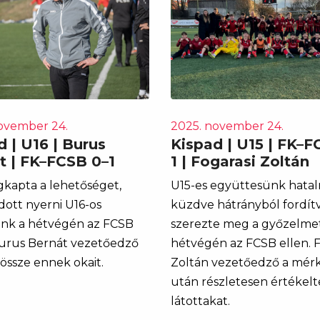
ovember 24.
2025. november 24.
 | U16 | Burus
Kispad | U15 | FK–F
t | FK–FCSB 0–1
1 | Fogarasi Zoltán
kapta a lehetőséget,
U15-es együttesünk hata
ott nyerni U16-os
küzdve hátrányból fordít
nk a hétvégén az FCSB
szerezte meg a győzelme
Burus Bernát vezetőedző
hétvégén az FCSB ellen. F
 össze ennek okait.
Zoltán vezetőedző a mér
után részletesen értékelt
látottakat.