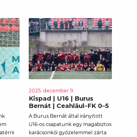
2025. december 9.
Kispad | U16 | Burus
Bernát | Ceahlăul–FK 0–5
nk
A Burus Bernát által irányított
nem
U16-os csapatunk egy magabiztos
atérni
karácsonkői győzelemmel zárta