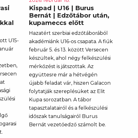
2026. február 18.
asi
Kispad | U16 | Burus
Bernát | Edzőtábor után,
okkal
kupameccs előtt
Hazatért szerbiai edzőtáborából
ott U15-
akadémiánk U16-os csapata. A fiúk
január
február 5. és 13. között Versecen
készültek, ahol négy felkészülési
zetben,
mérkőzést is játszottak. Az
ersecen
együttesre már a hétvégén
at
újabb feladat vár, hiszen Galacon
asági
folytatják szereplésüket az Elit
szülési
Kupa sorozatban. A tábor
tapasztalatairól és a felkészülési
elgő
időszak tanulságairól Burus
ogarasi
Bernát vezetőedző számolt be.
t.