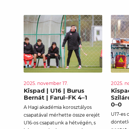
2025. november 17.
2025. n
Kispad | U16 | Burus
Kispad
Bernát | Farul–FK 4–1
Szilár
0–0
A Hagi akadémia korosztályos
U17-es 
csapatával mérhette össze erejét
döntetl
U16-os csapatunk a hétvégén, s