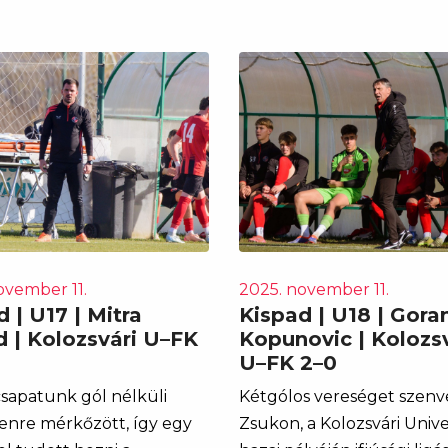
ovember 11.
2025. november 11.
 | U17 | Mitra
Kispad | U18 | Gora
d | Kolozsvári U–FK
Kopunovic | Kolozsv
U–FK 2–0
csapatunk gól nélküli
Kétgólos vereséget szenv
enre mérkőzött, így egy
Zsukon, a Kolozsvári Unive