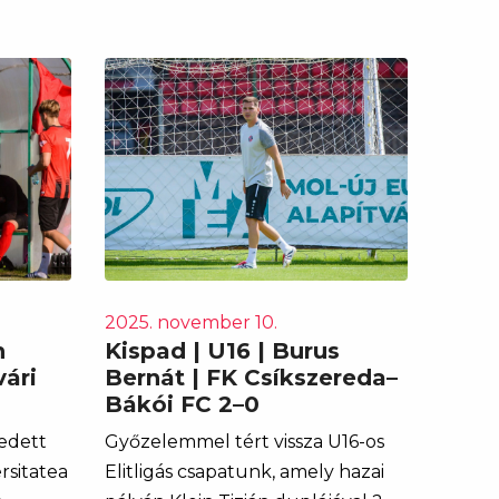
2025. november 10.
n
Kispad | U16 | Burus
ári
Bernát | FK Csíkszereda–
Bákói FC 2–0
edett
Győzelemmel tért vissza U16-os
rsitatea
Elitligás csapatunk, amely hazai