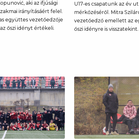
punović, aki az ifjúsági
U17-es csapatunk az év ut
zakmai irányításáért felel.
mérkőzéséről. Mitra Szilár
as együttes vezetőedzője
vezetőedző emellett az e
az őszi idényt értékeli.
őszi idényre is visszatekint.