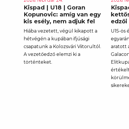
2026. február 24.
2026. f
Kispad | U18 | Goran
Kispad
Kopunovic: amíg van egy
kettő
kis esély, nem adjuk fel
edzői
Hiába vezetett, végül kikapott a
U15-ös 
hétvégén a kupában ifjúsági
egyarán
csapatunk a Kolozsvári Viitorultól.
aratott 
A vezetőedző elemzi ki a
Galacon
történteket.
Elitkup
értékelt
körülmé
sikereke