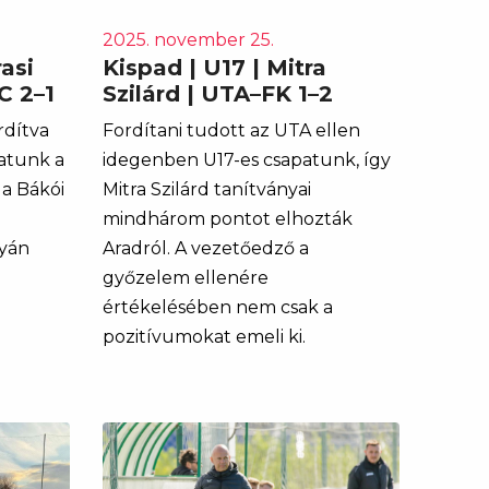
2025. november 25.
asi
Kispad | U17 | Mitra
C 2–1
Szilárd | UTA–FK 1–2
rdítva
Fordítani tudott az UTA ellen
patunk a
idegenben U17-es csapatunk, így
a Bákói
Mitra Szilárd tanítványai
mindhárom pontot elhozták
lyán
Aradról. A vezetőedző a
győzelem ellenére
értékelésében nem csak a
pozitívumokat emeli ki.