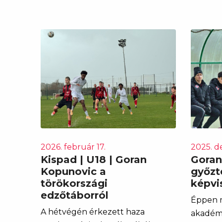
2026. február 17.
2025. d
Kispad | U18 | Goran
Goran
Kopunovic a
győzt
törökországi
képvi
edzőtáborról
Éppen m
A hétvégén érkezett haza
akadémi