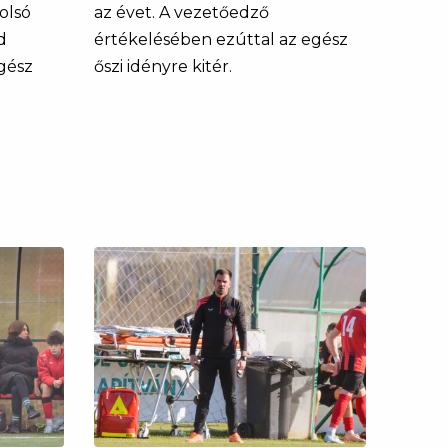
olsó
az évet. A vezetőedző
d
értékelésében ezúttal az egész
gész
őszi idényre kitér.