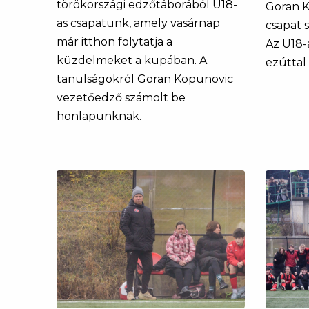
törökországi edzőtáborából U18-
Goran Ko
as csapatunk, amely vasárnap
csapat s
már itthon folytatja a
Az U18-
küzdelmeket a kupában. A
ezúttal 
tanulságokról Goran Kopunovic
vezetőedző számolt be
honlapunknak.