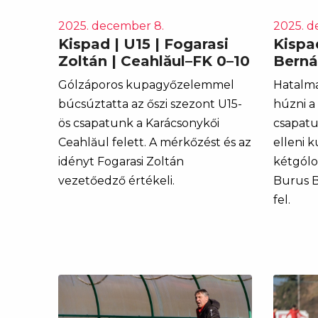
2025. december 8.
2025. d
Kispad | U15 | Fogarasi
Kispad
Zoltán | Ceahlăul–FK 0–10
Berná
Gólzáporos kupagyőzelemmel
Hatalma
búcsúztatta az őszi szezont U15-
húzni a
ös csapatunk a Karácsonykői
csapatu
Ceahlăul felett. A mérkőzést és az
elleni 
idényt Fogarasi Zoltán
kétgólos
vezetőedző értékeli.
Burus B
fel.