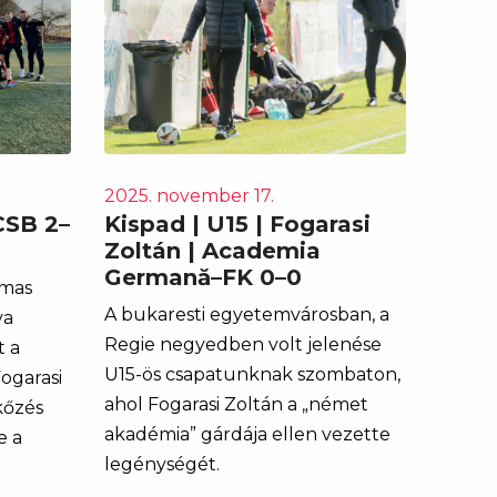
2025. november 17.
CSB 2–
Kispad | U15 | Fogarasi
Zoltán | Academia
Germană–FK 0–0
lmas
A bukaresti egyetemvárosban, a
va
Regie negyedben volt jelenése
t a
U15-ös csapatunknak szombaton,
ogarasi
ahol Fogarasi Zoltán a „német
kőzés
akadémia” gárdája ellen vezette
e a
legénységét.