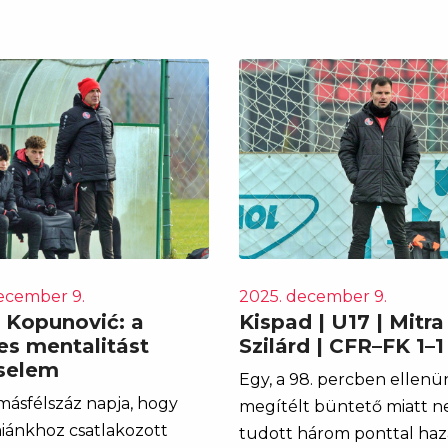
ecember 9.
2025. december 9.
 Kopunović: a
Kispad | U17 | Mitra
es mentalitást
Szilárd | CFR–FK 1–1
selem
Egy, a 98. percben ellenü
ásfélszáz napja, hogy
megítélt büntető miatt 
ánkhoz csatlakozott
tudott három ponttal haz