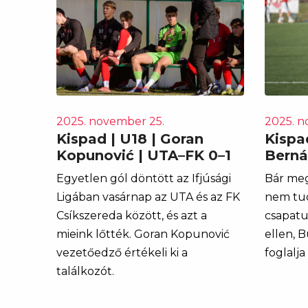
2025. november 25.
2025. n
Kispad | U18 | Goran
Kispad
Kopunović | UTA–FK 0–1
Berná
Egyetlen gól döntött az Ifjúsági
Bár meg
Ligában vasárnap az UTA és az FK
nem tud
Csíkszereda között, és azt a
csapatu
mieink lőtték. Goran Kopunović
ellen, 
vezetőedző értékeli ki a
foglalja
találkozót.