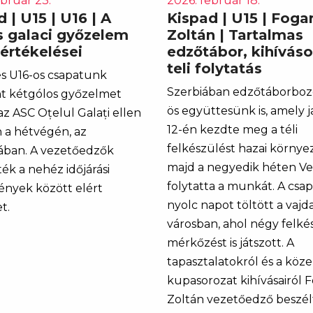
ebruár 23.
2026. február 18.
 | U15 | U16 | A
Kispad | U15 | Fogar
s galaci győzelem
Zoltán | Tartalmas
 értékelései
edzőtábor, kihívás
teli folytatás
és U16-os csapatunk
Szerbiában edzőtáborboz
t kétgólos győzelmet
ös együttesünk is, amely 
az ASC Oțelul Galați ellen
12-én kezdte meg a téli
 a hétvégén, az
felkészülést hazai környe
ában. A vezetőedzők
majd a negyedik héten V
ék a nehéz időjárási
folytatta a munkát. A csap
nyek között elért
nyolc napot töltött a vajd
t.
városban, ahol négy felké
mérkőzést is játszott. A
tapasztalatokról és a köz
kupasorozat kihívásairól F
Zoltán vezetőedző beszél